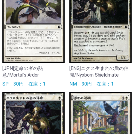
[JPN]定命の者の熱
[ENG]ニクス生まれの盾の仲
意/Mortal's Ardor
間/Nyxborn Shieldmate
SP
30円
在庫：1
NM
30円
在庫：1