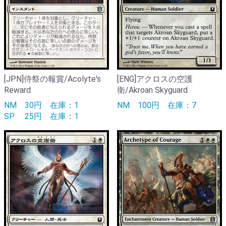
[JPN]侍祭の報賞/Acolyte's
[ENG]アクロスの空護
Reward
衛/Akroan Skyguard
NM
30円
在庫：1
NM
100円
在庫：7
SP
25円
在庫：1