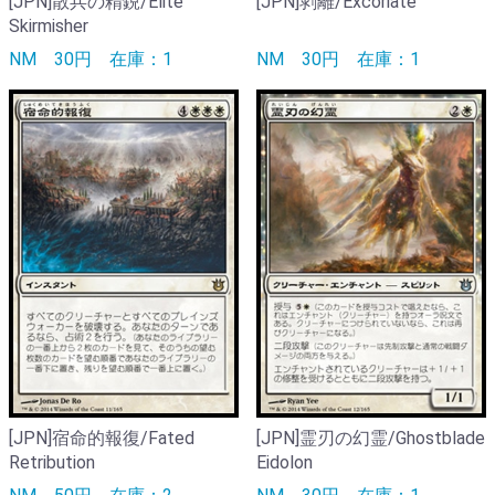
[JPN]散兵の精鋭/Elite
[JPN]剥離/Excoriate
Skirmisher
NM
30円
在庫：1
NM
30円
在庫：1
[JPN]宿命的報復/Fated
[JPN]霊刃の幻霊/Ghostblade
Retribution
Eidolon