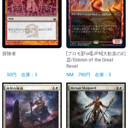
探険者
[プロモ][Foil][JPN]大歓楽の幻
霊/Eidolon of the Great
Revel
50円
在庫：3
NM
790円
在庫：5