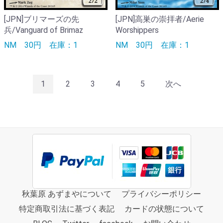
[JPN]ブリマーズの先
[JPN]高巣の崇拝者/Aerie
兵/Vanguard of Brimaz
Worshippers
NM
30円
在庫：1
NM
30円
在庫：1
1
2
3
4
5
次へ
秋葉原 あずまやについて
プライバシーポリシー
特定商取引法に基づく表記
カードの状態について