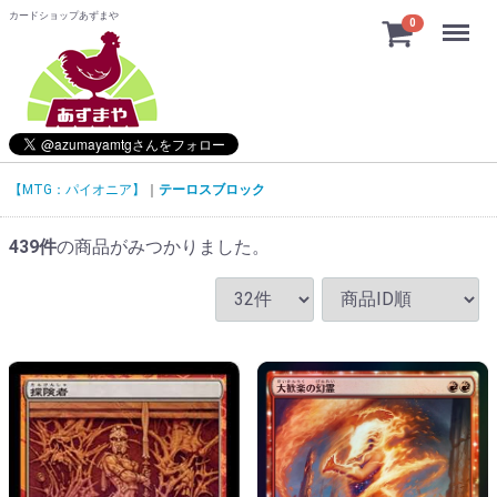
カードショップあずまや
Menu
0
【MTG：パイオニア】
テーロスブロック
439
件
の商品がみつかりました。