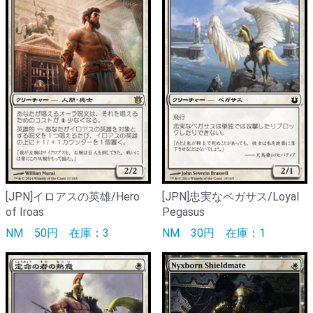
[JPN]イロアスの英雄/Hero
[JPN]忠実なペガサス/Loyal
of Iroas
Pegasus
NM
50円
在庫：3
NM
30円
在庫：1