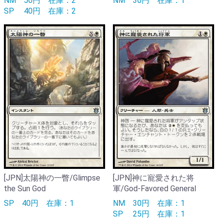
NM
50円
在庫：2
NM
30円
在庫：1
SP
40円
在庫：2
[JPN]太陽神の一瞥/Glimpse
[JPN]神に寵愛された将
the Sun God
軍/God-Favored General
SP
40円
在庫：1
NM
30円
在庫：1
SP
25円
在庫：1