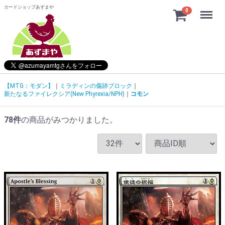
カードショップあずまや
Menu
0
【MTG：モダン】
ミラディンの傷跡ブロック
新たなるファイレクシア(New Phyrexia/NPH)
コモン
78
件
の商品がみつかりました。