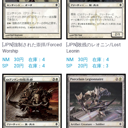
[JPN]強制された崇拝/Forced
[JPN]敗残のレオニン/Lost
Worship
Leonin
NM
30円
在庫：4
NM
30円
在庫：4
SP
20円
在庫：4
SP
20円
在庫：3