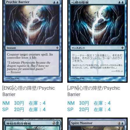
[ENG]心理の障壁/Psychic
[JPN]心理の障壁/Psychic
Barrier
Barrier
NM
30円
在庫：4
NM
30円
在庫：4
SP
20円
在庫：4
SP
20円
在庫：4