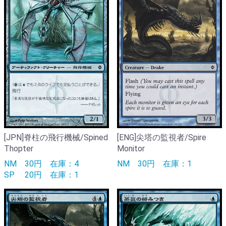
[JPN]脊柱の飛行機械/Spined
[ENG]尖塔の監視者/Spire
Thopter
Monitor
NM
30円
在庫：4
NM
30円
在庫：1
SP
20円
在庫：1