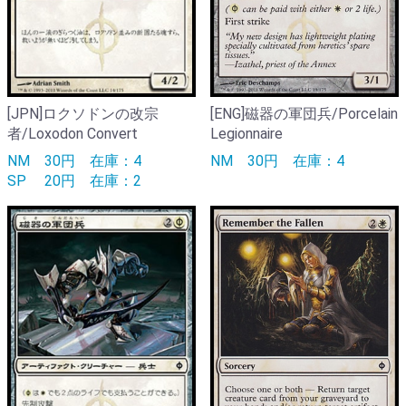
[JPN]ロクソドンの改宗
[ENG]磁器の軍団兵/Porcelain
者/Loxodon Convert
Legionnaire
NM
30円
在庫：4
NM
30円
在庫：4
SP
20円
在庫：2