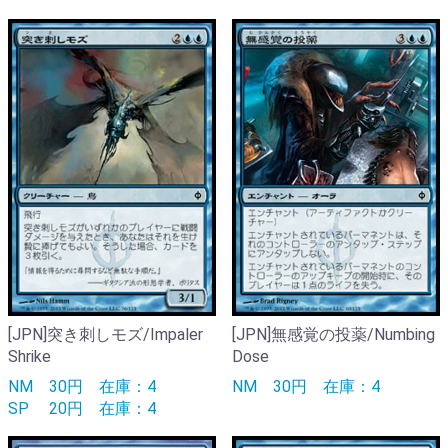
[JPN]突き刺しモズ/Impaler
[JPN]無感覚の投薬/Numbing
Shrike
Dose
NM
30円
在庫：4
NM
30円
在庫：4
SP
20円
在庫：4