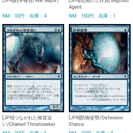
[JPN]戦争報告/War Report
[JPN]荒廃の工作員/Blighted
Agent
NM
30円
在庫：4
NM
150円
在庫：1
[JPN]つながれた喉首追
[JPN]防御姿勢/Defensive
い/Chained Throatseeker
Stance