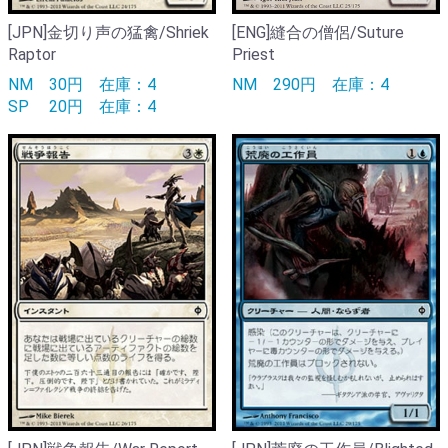
[JPN]金切り声の猛禽/Shriek
[ENG]縫合の僧侶/Suture
Raptor
Priest
NM
30円
在庫：4
NM
290円
在庫：4
SP
20円
在庫：4