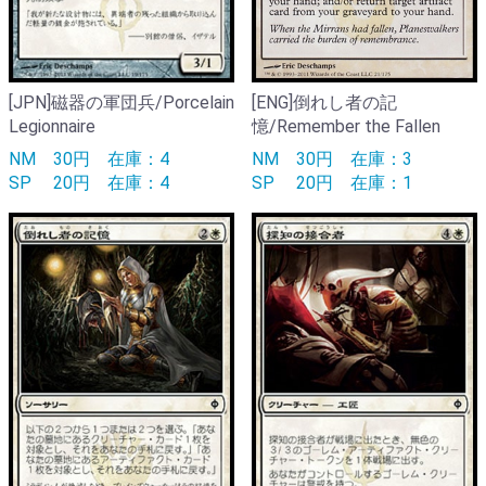
[JPN]磁器の軍団兵/Porcelain
[ENG]倒れし者の記
Legionnaire
憶/Remember the Fallen
NM
30円
在庫：4
NM
30円
在庫：3
SP
20円
在庫：4
SP
20円
在庫：1