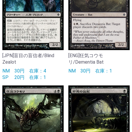
[JPN]盲目の盲信者/Blind
[ENG]狂気コウモ
Zealot
リ/Dementia Bat
NM
30円
在庫：4
NM
30円
在庫：1
SP
20円
在庫：1