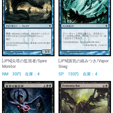
[JPN]尖塔の監視者/Spire
[JPN]蒸気の絡みつき/Vapor
Monitor
Snag
NM
30円
在庫：4
SP
130円
在庫：4