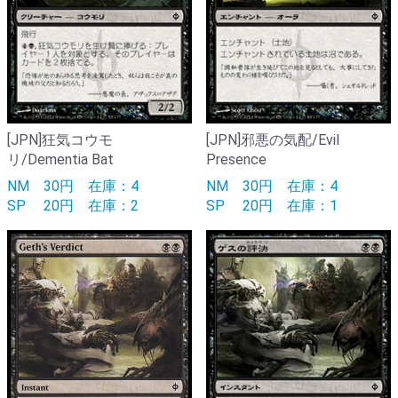
[JPN]狂気コウモ
[JPN]邪悪の気配/Evil
リ/Dementia Bat
Presence
NM
30円
在庫：4
NM
30円
在庫：4
SP
20円
在庫：2
SP
20円
在庫：1