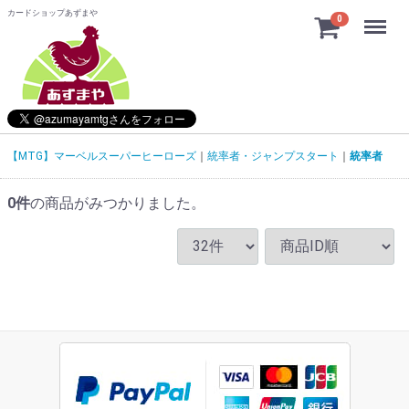
カードショップあずまや
Menu
0
【MTG】マーベルスーパーヒーローズ
統率者・ジャンプスタート
統率者
0
件
の商品がみつかりました。