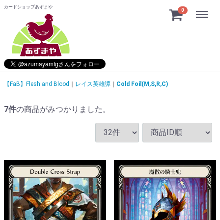
カードショップあずまや
Menu
0
【FaB】Flesh and Blood
レイス英雄譚
Cold Foil(M,S,R,C)
7
件
の商品がみつかりました。