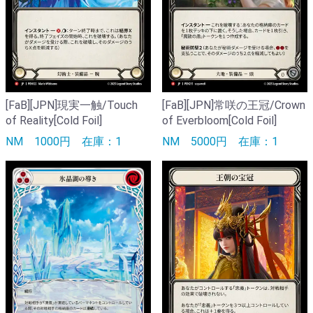
[FaB][JPN]現実一触/Touch
[FaB][JPN]常咲の王冠/Crown
of Reality[Cold Foil]
of Everbloom[Cold Foil]
NM
1000円
在庫：1
NM
5000円
在庫：1