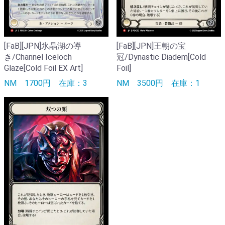
[FaB][JPN]氷晶湖の導
[FaB][JPN]王朝の宝
き/Channel Iceloch
冠/Dynastic Diadem[Cold
Glaze[Cold Foil EX Art]
Foil]
NM
1700円
在庫：3
NM
3500円
在庫：1