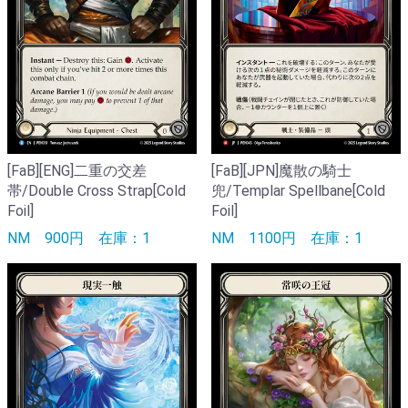
[FaB][ENG]二重の交差
[FaB][JPN]魔散の騎士
帯/Double Cross Strap[Cold
兜/Templar Spellbane[Cold
Foil]
Foil]
NM
900円
在庫：1
NM
1100円
在庫：1