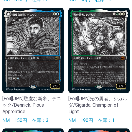
[Foil][JPN]敬虔な新米、デニ
[Foil][JPN]光の勇者、シガル
ック/Dennick, Pious
ダ/Sigarda, Champion of
Apprentice
Light
NM
150円
在庫：3
NM
190円
在庫：1