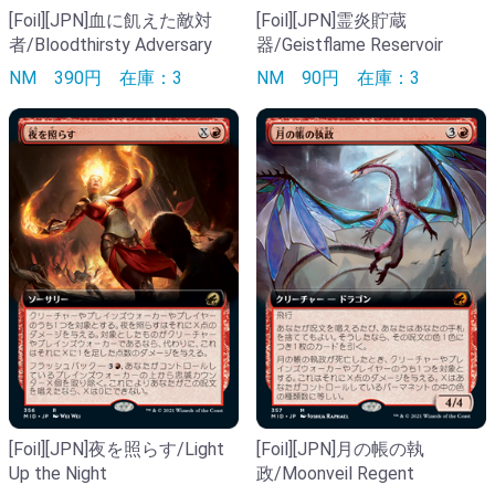
[Foil][JPN]血に飢えた敵対
[Foil][JPN]霊炎貯蔵
者/Bloodthirsty Adversary
器/Geistflame Reservoir
NM
390円
在庫：3
NM
90円
在庫：3
[Foil][JPN]夜を照らす/Light
[Foil][JPN]月の帳の執
Up the Night
政/Moonveil Regent