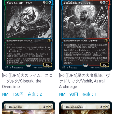
[Foil][JPN]大スライム、スロ
[Foil][JPN]星の大魔導師、ヴ
ーグルク/Slogurk, the
ァドリック/Vadrik, Astral
Overslime
Archmage
NM
150円
在庫：2
NM
90円
在庫：1