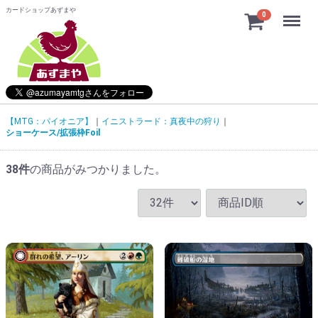
カードショップあずまや
Menu
0
【MTG：パイオニア】
イニストラード：真夜中の狩り
ショーケース/拡張枠Foil
38
件
の商品がみつかりました。