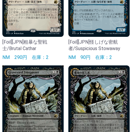
[Foil][JPN]粗暴な聖戦
[Foil][JPN]怪しげな密航
士/Brutal Cathar
者/Suspicious Stowaway
NM
290円
在庫：2
NM
90円
在庫：2