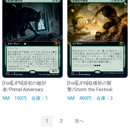
[Foil][JPN]原初の敵対
[Foil][JPN]収穫祭の襲
者/Primal Adversary
撃/Storm the Festival
NM
190円
在庫：1
NM
490円
在庫：3
1
2
次へ