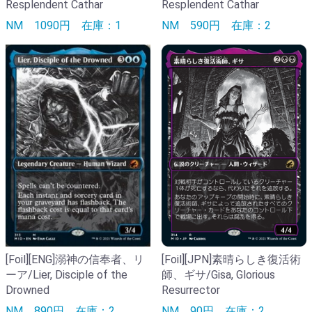
Resplendent Cathar
Resplendent Cathar
NM
1090円
在庫：1
NM
590円
在庫：2
[Foil][ENG]溺神の信奉者、リ
[Foil][JPN]素晴らしき復活術
ーア/Lier, Disciple of the
師、ギサ/Gisa, Glorious
Drowned
Resurrector
NM
890円
在庫：2
NM
90円
在庫：2