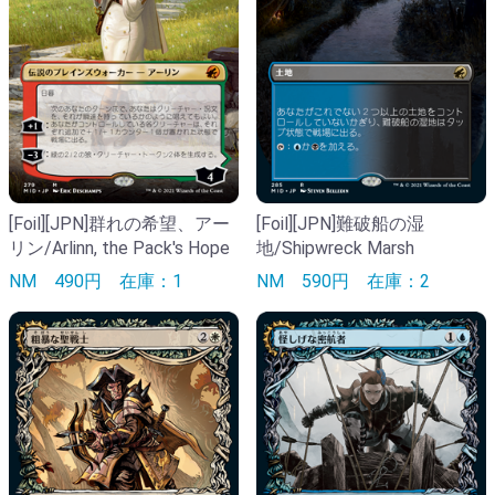
[Foil][JPN]群れの希望、アー
[Foil][JPN]難破船の湿
リン/Arlinn, the Pack's Hope
地/Shipwreck Marsh
NM
490円
在庫：1
NM
590円
在庫：2