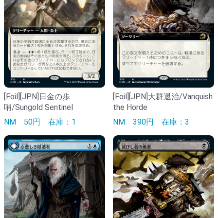
[Foil][JPN]日金の歩
[Foil][JPN]大群退治/Vanquish
哨/Sungold Sentinel
the Horde
NM
50円
在庫：1
NM
390円
在庫：3