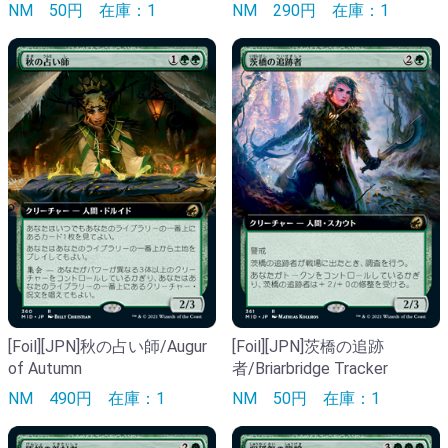
NM
50円
在庫：1
NM
290円
在庫：1
[Foil][JPN]秋の占い師/Augur
[Foil][JPN]茨橋の追跡
of Autumn
者/Briarbridge Tracker
NM
490円
在庫：1
NM
50円
在庫：1