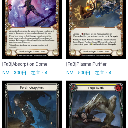
[FaB]Absorption Dome
[FaB]Plasma Purifier
NM
300円
在庫：4
NM
500円
在庫：4