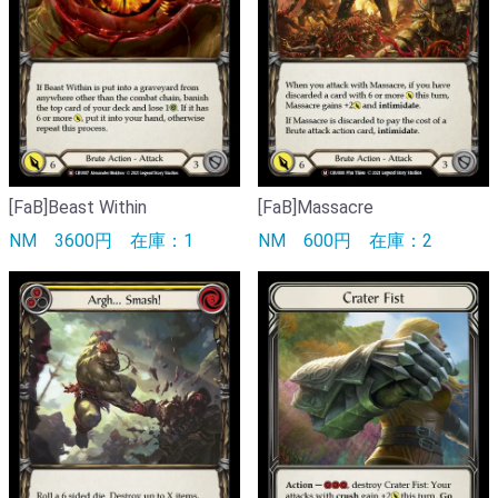
[FaB]Beast Within
[FaB]Massacre
NM
3600円
在庫：1
NM
600円
在庫：2