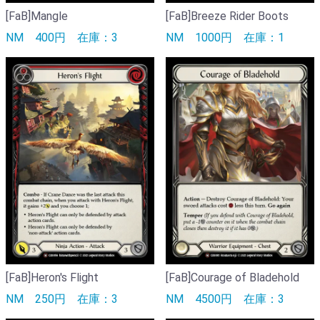
[FaB]Mangle
[FaB]Breeze Rider Boots
NM
400円
在庫：3
NM
1000円
在庫：1
[FaB]Heron's Flight
[FaB]Courage of Bladehold
NM
250円
在庫：3
NM
4500円
在庫：3