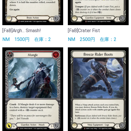
[FaB]Argh... Smash!
[FaB]Crater Fist
NM
1500円
在庫：2
NM
2500円
在庫：2