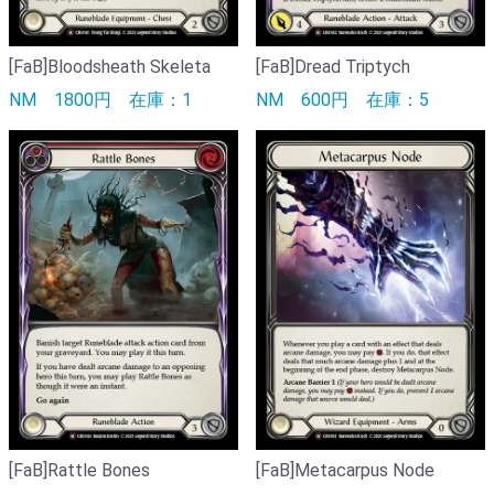
[FaB]Bloodsheath Skeleta
[FaB]Dread Triptych
NM
1800円
在庫：1
NM
600円
在庫：5
[FaB]Rattle Bones
[FaB]Metacarpus Node