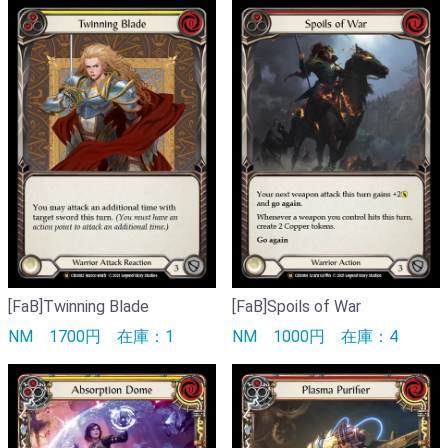
[FaB]Twinning Blade
[FaB]Spoils of War
NM
1700円
在庫：1
NM
1000円
在庫：4