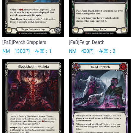
[FaB]Perch Grapplers
[FaB]Feign Death
NM
1300円
在庫：1
NM
400円
在庫：2