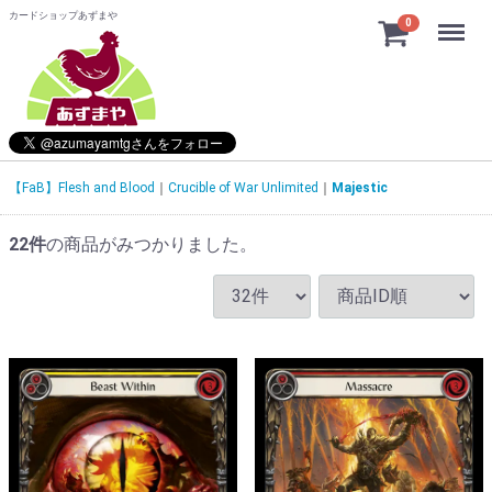
カードショップあずまや
Menu
0
【FaB】Flesh and Blood
Crucible of War Unlimited
Majestic
22
件
の商品がみつかりました。