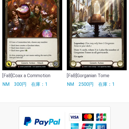
[FaB]Coax a Commotion
[FaB]Gorganian Tome
NM
300円
在庫：1
NM
2500円
在庫：1