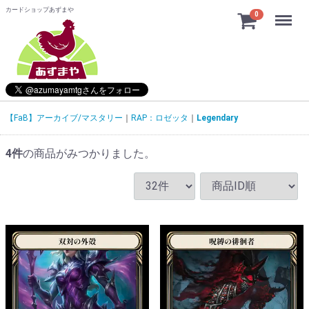
カードショップあずまや
Menu
0
【FaB】アーカイブ/マスタリー
RAP：ロゼッタ
Legendary
4
件
の商品がみつかりました。