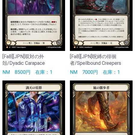
[FaB][JPN]双対の外
[FaB][JPN]呪縛の徘徊
殻/Dyadic Carapace
者/Spellbound Creepers
NM
8500円
在庫：1
NM
7000円
在庫：1