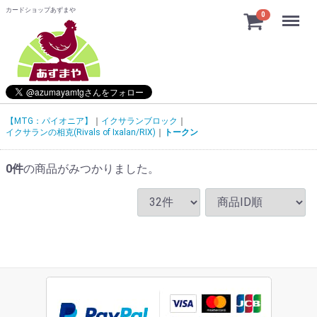
カードショップあずまや
Menu
0
【MTG：パイオニア】
イクサランブロック
イクサランの相克(Rivals of Ixalan/RIX)
トークン
0
件
の商品がみつかりました。