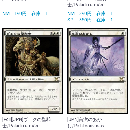
士/Paladin en-Vec
NM
190円
在庫：1
NM
390円
在庫：1
SP
350円
在庫：1
[Foil][JPN]ヴェクの聖騎
[JPN]高潔のあか
士/Paladin en-Vec
し/Righteousness