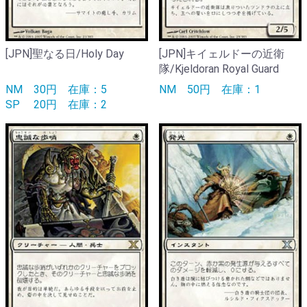
[JPN]聖なる日/Holy Day
[JPN]キイェルドーの近衛
隊/Kjeldoran Royal Guard
NM
30円
在庫：5
NM
50円
在庫：1
SP
20円
在庫：2