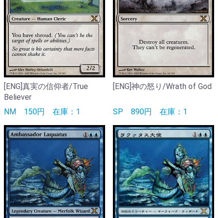
[ENG]真実の信仰者/True
[ENG]神の怒り/Wrath of God
Believer
NM
150円
在庫：1
SP
890円
在庫：1