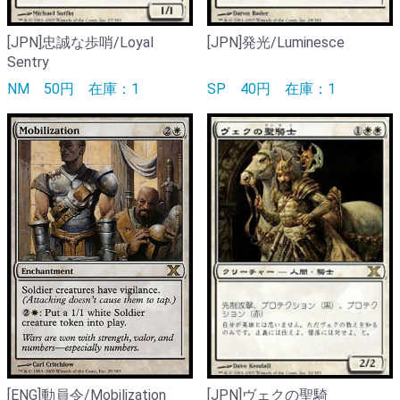
[JPN]忠誠な歩哨/Loyal
[JPN]発光/Luminesce
Sentry
NM
50円
在庫：1
SP
40円
在庫：1
[ENG]動員令/Mobilization
[JPN]ヴェクの聖騎