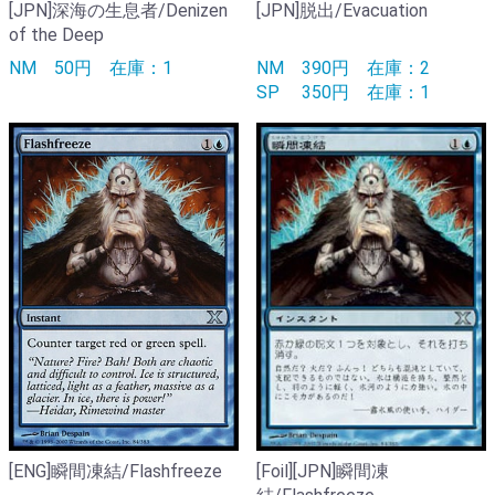
[JPN]深海の生息者/Denizen
[JPN]脱出/Evacuation
of the Deep
NM
50円
在庫：1
NM
390円
在庫：2
SP
350円
在庫：1
[ENG]瞬間凍結/Flashfreeze
[Foil][JPN]瞬間凍