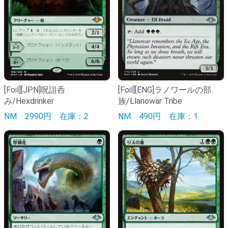
[Foil][ENG]ラノワールの部
[Foil][JPN]呪詛呑
族/Llanowar Tribe
み/Hexdrinker
NM
490円
在庫：1
NM
2990円
在庫：2