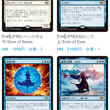
[Foil][JPN]ルーンの与え
[Foil][JPN]永劫のこだ
手/Giver of Runes
ま/Echo of Eons
NM
1990円
在庫：2
NM
21990円
在庫：1