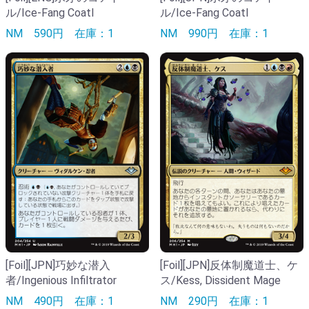
ル/Ice-Fang Coatl
ル/Ice-Fang Coatl
NM
590円
在庫：1
NM
990円
在庫：1
[Foil][JPN]巧妙な潜入
[Foil][JPN]反体制魔道士、ケ
者/Ingenious Infiltrator
ス/Kess, Dissident Mage
NM
490円
在庫：1
NM
290円
在庫：1