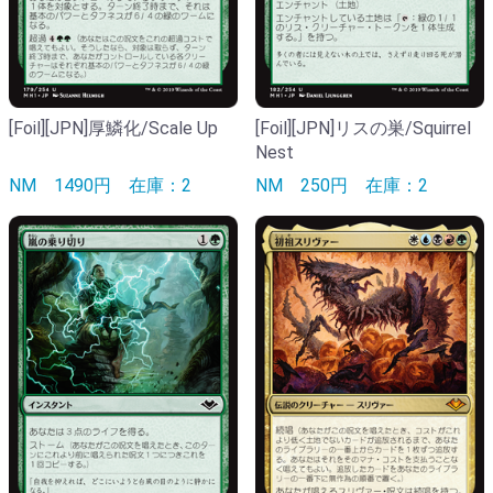
[Foil][JPN]厚鱗化/Scale Up
[Foil][JPN]リスの巣/Squirrel
Nest
NM
1490円
在庫：2
NM
250円
在庫：2