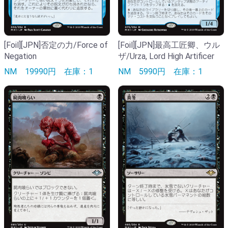
[Foil][JPN]否定の力/Force of
[Foil][JPN]最高工匠卿、ウル
Negation
ザ/Urza, Lord High Artificer
NM
19990円
在庫：1
NM
5990円
在庫：1