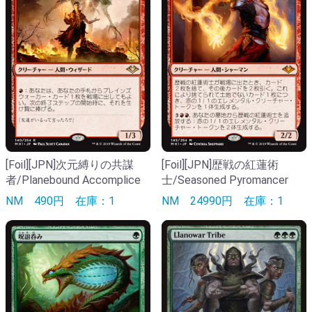
[Foil][JPN]次元縛りの共謀
[Foil][JPN]歴戦の紅蓮術
者/Planebound Accomplice
士/Seasoned Pyromancer
NM
490円
在庫：1
NM
24990円
在庫：1