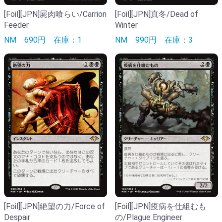
[Foil][JPN]屍肉喰らい/Carrion
[Foil][JPN]真冬/Dead of
Feeder
Winter
NM
690円
在庫：1
NM
990円
在庫：3
[Foil][JPN]絶望の力/Force of
[Foil][JPN]疫病を仕組むも
Despair
の/Plague Engineer