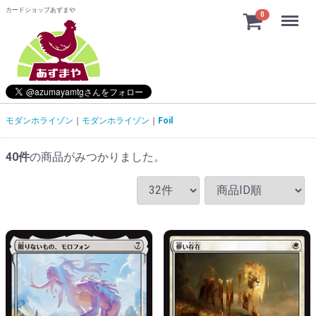
カードショップあずまや
Menu
0
モダンホライゾン
モダンホライゾン
Foil
40
件
の商品がみつかりました。