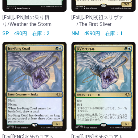
[Foil][JPN]嵐の乗り切
[Foil][JPN]初祖スリヴァ
り/Weather the Storm
ー/The First Sliver
SP
490円
在庫：2
NM
4990円
在庫：1
[Foil][ENG]氷牙のコアト
[Foil][JPN]氷牙のコアト