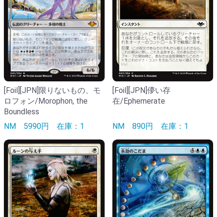
[Foil][JPN]限りないもの、モ
[Foil][JPN]儚い存
ロフォン/Morophon, the
在/Ephemerate
Boundless
NM
5990円
在庫：1
NM
890円
在庫：1