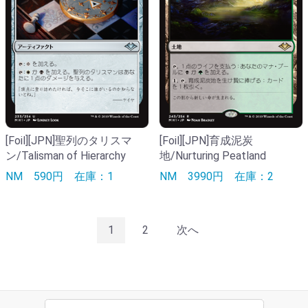
[Foil][JPN]聖列のタリスマ
[Foil][JPN]育成泥炭
ン/Talisman of Hierarchy
地/Nurturing Peatland
NM
590円
在庫：1
NM
3990円
在庫：2
1
2
次へ