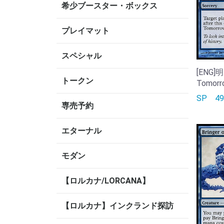
希少ブースター・ボックス
プレイマット
スペシャル
[ENG]
トークン
Tomorr
SP
4
専売予約
エターナル
モダン
【ロルカナ/LORCANA】
【ロルカナ】インクランド探訪