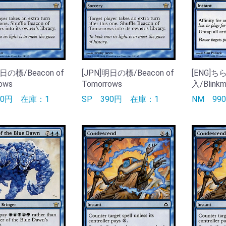
明日の標/Beacon of
[JPN]明日の標/Beacon of
[ENG]
ows
Tomorrows
入/Blinkm
90円
在庫：1
SP
390円
在庫：1
NM
9