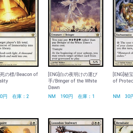
不死の標/Beacon of
[ENG]白の夜明けの運び
[ENG]秘
lity
手/Bringer of the White
of Protec
Dawn
90円
在庫：2
NM
190円
在庫：1
NM
3