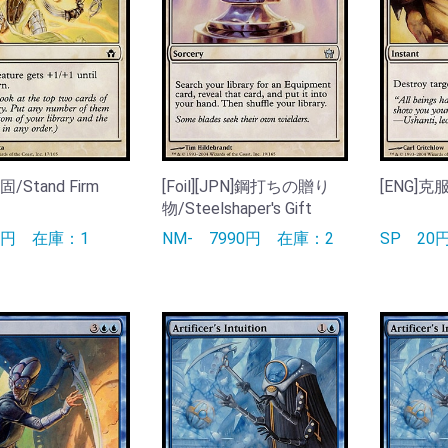
固/Stand Firm
[Foil][JPN]鋼打ちの贈り
[ENG]克服
物/Steelshaper's Gift
0円
在庫：1
NM-
7990円
在庫：2
SP
2