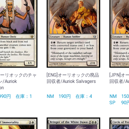
]オーリオックのチャ
[ENG]オーリオックの廃品
[JPN]
Auriok
回収者/Auriok Salvagers
回収者/Aur
on
990円
在庫：1
NM
190円
在庫：4
NM
1
SP
9