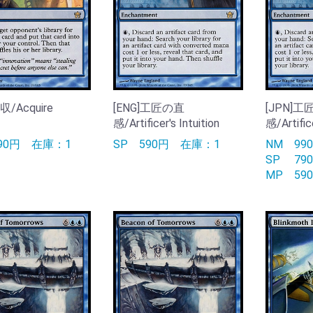
収/Acquire
[ENG]工匠の直
[JPN]
感/Artificer's Intuition
感/Artifice
190円
在庫：1
SP
590円
在庫：1
NM
9
SP
7
MP
5