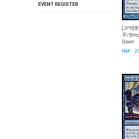
EVENT REGISTER
[JPN
手/Bring
Dawn
NM