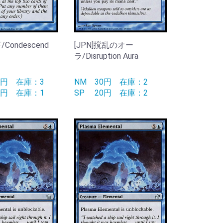
/Condescend
[JPN]撹乱のオー
ラ/Disruption Aura
70円
在庫：3
NM
30円
在庫：2
90円
在庫：1
SP
20円
在庫：2