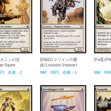
]レオニンの従
[ENG]ロクソドンの重
[Foil][J
n Squire
鎮/Loxodon Stalwart
0円
在庫：2
NM
30円
在庫：3
NM
9