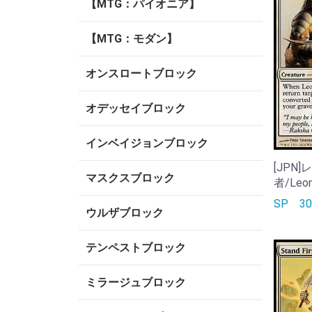
【MTG：パイオニア】
【MTG：モダン】
オンスロートブロック
オデッセイブロック
インベイジョンブロック
[JPN
マスクスブロック
者/Leoni
SP
3
ウルザブロック
テンペストブロック
ミラージュブロック