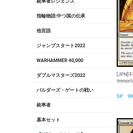
統率者レジェンズ
指輪物語:中つ国の伝承
他言語
ジャンプスタート2022
WARHAMMER 40,000
[JPN]
ダブルマスターズ2022
Immorta
バルダーズ・ゲートの戦い
SP
9
統率者
基本セット