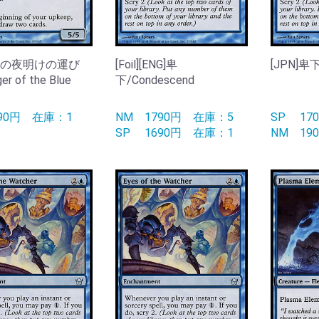
]青の夜明けの運び
[Foil][ENG]卑
[JPN]卑下
er of the Blue
下/Condescend
290円
在庫：1
NM
1790円
在庫：5
SP
1
SP
1690円
在庫：1
NM
1