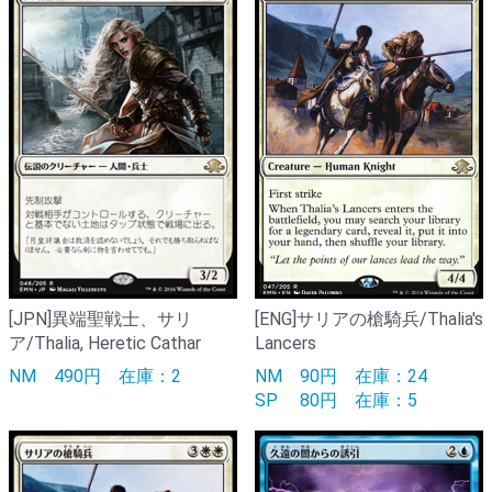
[JPN]異端聖戦士、サリ
[ENG]サリアの槍騎兵/Thalia's
ア/Thalia, Heretic Cathar
Lancers
NM
490円
在庫：2
NM
90円
在庫：24
SP
80円
在庫：5