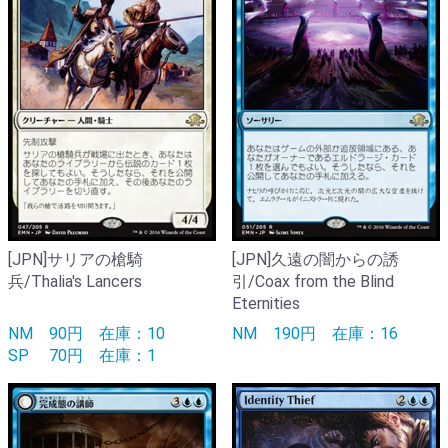
[JPN]サリアの槍騎
[JPN]久遠の闇からの誘
兵/Thalia's Lancers
引/Coax from the Blind
Eternities
NM
90円
在庫：10
NM
190円
在庫：16
SP
70円
在庫：1