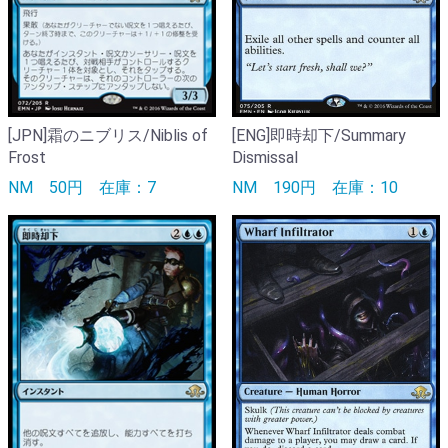
[JPN]霜のニブリス/Niblis of
[ENG]即時却下/Summary
Frost
Dismissal
NM
50円
在庫：7
NM
190円
在庫：10