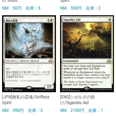
of Souls
Spirit
NM
50円
在庫：5
NM
590円
在庫：2
[JPN]無私の霊魂/Selfless
[ENG]シガルダの助
Spirit
け/Sigarda's Aid
NM
590円
在庫：5
NM
2190円
在庫：1