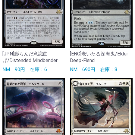
[JPN]膨らんだ意識曲
[ENG]老いたる深海鬼/Elder
げ/Distended Mindbender
Deep-Fiend
NM
90円
在庫：6
NM
690円
在庫：8