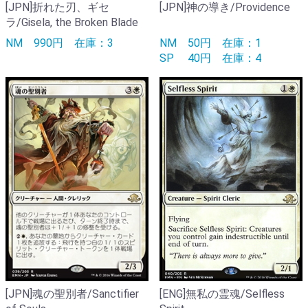
[JPN]折れた刃、ギセ
[JPN]神の導き/Providence
ラ/Gisela, the Broken Blade
NM
990円
在庫：3
NM
50円
在庫：1
SP
40円
在庫：4
[JPN]魂の聖別者/Sanctifier
[ENG]無私の霊魂/Selfless