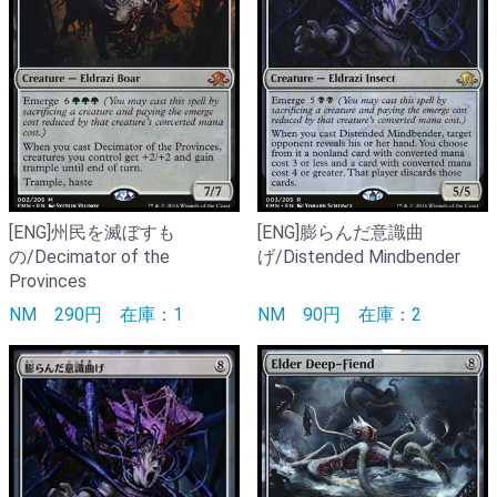
[ENG]州民を滅ぼすも
[ENG]膨らんだ意識曲
の/Decimator of the
げ/Distended Mindbender
Provinces
NM
290円
在庫：1
NM
90円
在庫：2