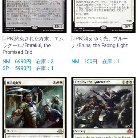
[JPN]約束された終末、エム
[JPN]消えゆく光、ブルー
ラクール/Emrakul, the
ナ/Bruna, the Fading Light
Promised End
NM
6990円
在庫：2
NM
150円
在庫：1
SP
5990円
在庫：1