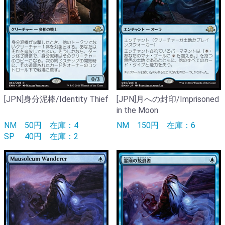
[JPN]身分泥棒/Identity Thief
[JPN]月への封印/Imprisoned
in the Moon
NM
50円
在庫：4
NM
150円
在庫：6
SP
40円
在庫：2