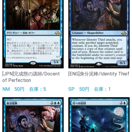
[JPN]完成態の講師/Docent
[ENG]身分泥棒/Identity Thief
of Perfection
NM
50円
在庫：5
SP
50円
在庫：1