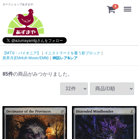
カードショップあずまや
Menu
0
【MTG：パイオニア】
イニストラードを覆う影ブロック
異界月(Eldritch Moon/EMN)
神話レア&レア
85
件
の商品がみつかりました。