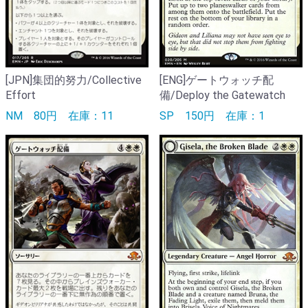
[JPN]集団的努力/Collective
[ENG]ゲートウォッチ配
Effort
備/Deploy the Gatewatch
NM
80円
在庫：11
SP
150円
在庫：1