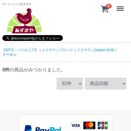
カードショップあずまや
Menu
0
【MTG：パイオニア】
イクサランブロック
イクサラン(Ixalan/XLN)
トークン
0
件
の商品がみつかりました。