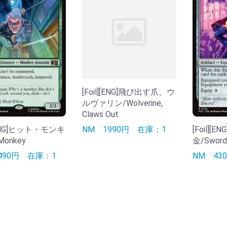
[Foil][ENG]飛び出す爪、ウ
ルヴァリン/Wolverine,
Claws Out
][ENG]ヒット・モンキ
[Foil]
NM
1990円
在庫：1
Monkey
金/Swords
490円
在庫：1
NM
43