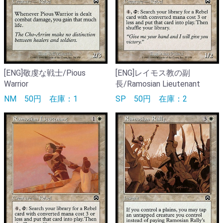
[ENG]敬虔な戦士/Pious
[ENG]レイモス教の副
Warrior
長/Ramosian Lieutenant
NM
50円
在庫：1
SP
50円
在庫：2