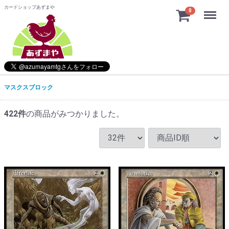
カードショップあずまや
Menu
0
マスクスブロック
422
件
の商品がみつかりました。