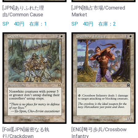
[JPN]ありふれた理
[JPN]独占市場/Cornered
由/Common Cause
Market
SP
40円
在庫：1
SP
40円
在庫：2
[Foil][JPN]厳密なる執
[ENG]弩弓歩兵/Crossbow
行/Crackdown
Infantry