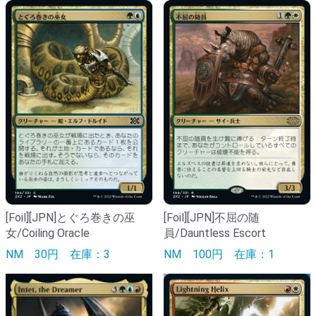
[Foil][JPN]とぐろ巻きの巫
[Foil][JPN]不屈の随
女/Coiling Oracle
員/Dauntless Escort
NM
30円
在庫：3
NM
100円
在庫：1