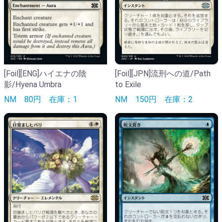
[Foil][ENG]ハイエナの陰
[Foil][JPN]流刑への道/Path
影/Hyena Umbra
to Exile
NM
80円
在庫：1
NM
150円
在庫：2