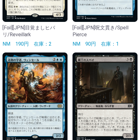
[Foil][JPN]目覚ましヒバ
[Foil][JPN]呪文貫き/Spell
リ/Reveillark
Pierce
NM
190円
在庫：2
NM
90円
在庫：1