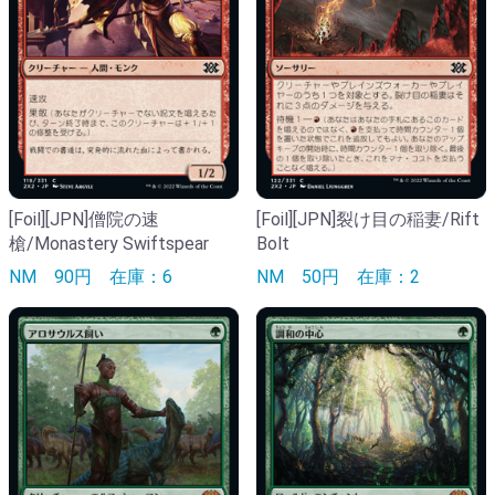
[Foil][JPN]僧院の速
[Foil][JPN]裂け目の稲妻/Rift
槍/Monastery Swiftspear
Bolt
NM
90円
在庫：6
NM
50円
在庫：2