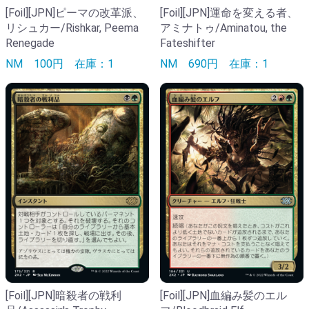
[Foil][JPN]ピーマの改革派、
[Foil][JPN]運命を変える者、
リシュカー/Rishkar, Peema
アミナトゥ/Aminatou, the
Renegade
Fateshifter
NM
100円
在庫：1
NM
690円
在庫：1
[Foil][JPN]暗殺者の戦利
[Foil][JPN]血編み髪のエル