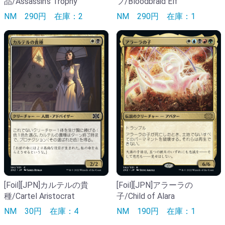
品/Assassin's Trophy
フ/Bloodbraid Elf
NM
290円
在庫：2
NM
290円
在庫：1
[Foil][JPN]カルテルの貴
[Foil][JPN]アラーラの
種/Cartel Aristocrat
子/Child of Alara
NM
30円
在庫：4
NM
190円
在庫：1