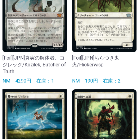
[Foil][JPN]真実の解体者、コ
[Foil][JPN]ちらつき鬼
ジレック/Kozilek, Butcher of
火/Flickerwisp
Truth
NM
4290円
在庫：1
NM
190円
在庫：2