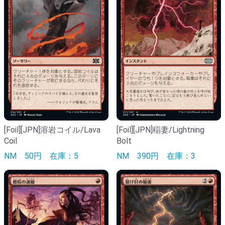
[Foil][JPN]溶岩コイル/Lava
[Foil][JPN]稲妻/Lightning
Coil
Bolt
NM
50円
在庫：5
NM
390円
在庫：3