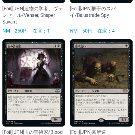
[Foil][JPN]造物の学者、ヴェ
[Foil][JPN]欄干のスパ
ンセール/Venser, Shaper
イ/Balustrade Spy
Savant
NM
250円
在庫：1
NM
50円
在庫：4
[Foil][JPN]血の芸術家/Blood
[Foil][JPN]墓所這