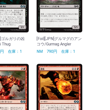
[JPN]ゴルガリの凶
[Foil][JPN]グルマグのアン
i Thug
コウ/Gurmag Angler
90円
在庫：1
NM
790円
在庫：1