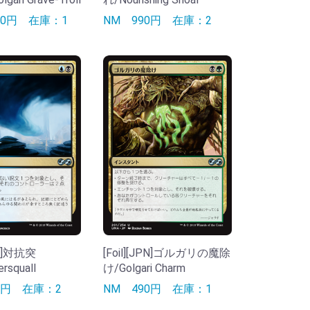
90円
在庫：1
NM
990円
在庫：2
JPN]対抗突
[Foil][JPN]ゴルガリの魔除
rsquall
け/Golgari Charm
90円
在庫：2
NM
490円
在庫：1