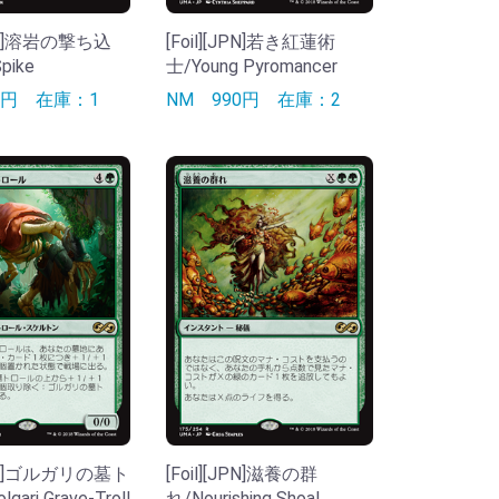
[JPN]溶岩の撃ち込
[Foil][JPN]若き紅蓮術
pike
士/Young Pyromancer
90円
在庫：1
NM
990円
在庫：2
[JPN]ゴルガリの墓ト
[Foil][JPN]滋養の群
ari Grave-Troll
れ/Nourishing Shoal