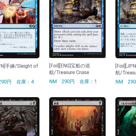
[Foil][ENG]宝船の巡
JPN]手練/Sleight of
[Foil][
航/Treasure Cruise
航/Treasu
NM
290円
在庫：1
290円
在庫：4
NM
2