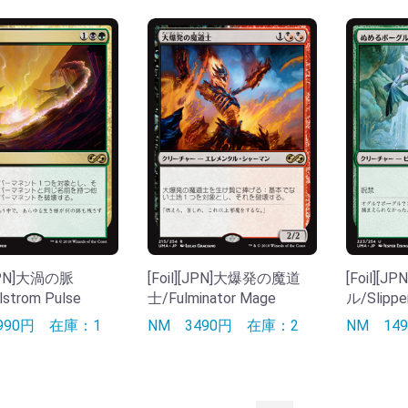
[JPN]大渦の脈
[Foil][JPN]大爆発の魔道
[Foil]
strom Pulse
士/Fulminator Mage
ル/Slippe
990円
在庫：1
NM
3490円
在庫：2
NM
14