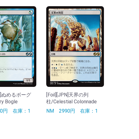
[JPN]ぬめるボーグ
[Foil][JPN]天界の列
ry Bogle
柱/Celestial Colonnade
90円
在庫：1
NM
2990円
在庫：1