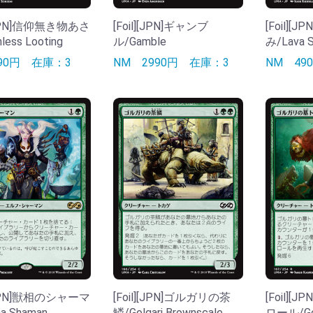
][JPN]信仰無き物あさ
[Foil][JPN]ギャンブ
[Foil]
less Looting
ル/Gamble
み/Lava S
390円
在庫：3
NM
2990円
在庫：3
NM
4
][JPN]獣相のシャーマ
[Foil][JPN]ゴルガリの茶
[Foil]
a Shaman
鱗/Golgari Brownscale
ロール/Golg