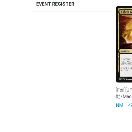
EVENT REGISTER
[Foil]
動/Mael
NM
4