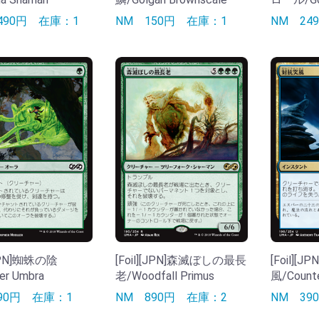
490円
在庫：1
NM
150円
在庫：1
NM
24
[JPN]蜘蛛の陰
[Foil][JPN]森滅ぼしの最長
[Foil][
er Umbra
老/Woodfall Primus
風/Counte
290円
在庫：1
NM
890円
在庫：2
NM
3