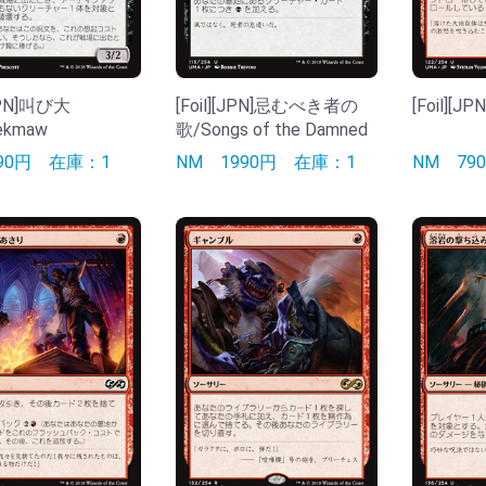
[JPN]叫び大
[Foil][JPN]忌むべき者の
[Foil][J
ekmaw
歌/Songs of the Damned
290円
在庫：1
NM
1990円
在庫：1
NM
7