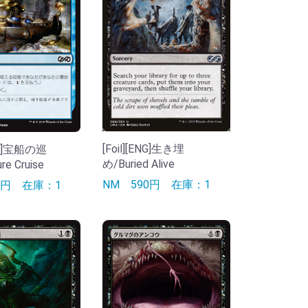
[Foil][ENG]生き埋
JPN]宝船の巡
め/Buried Alive
re Cruise
NM
590円
在庫：1
90円
在庫：1