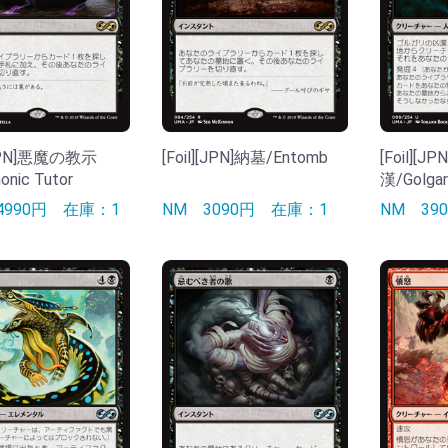
][JPN]悪魔の教示
[Foil][JPN]納墓/Entomb
[Foil]
nic Tutor
漢/Golgar
4990円
在庫：1
NM
3090円
在庫：1
NM
3