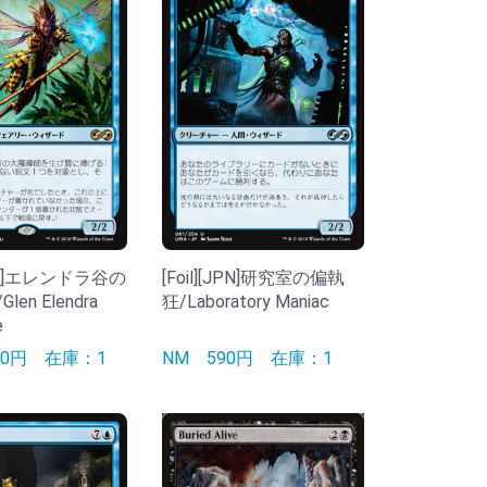
[JPN]エレンドラ谷の
[Foil][JPN]研究室の偏執
en Elendra
狂/Laboratory Maniac
e
90円
在庫：1
NM
590円
在庫：1