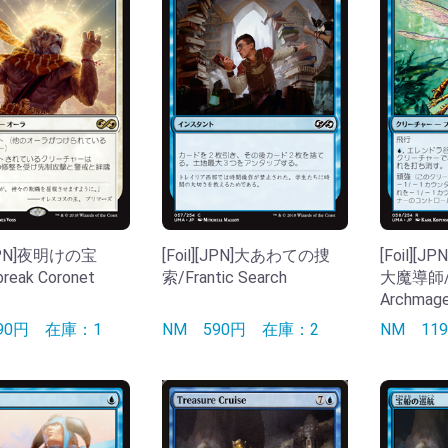
][JPN]夜明けの宝
[Foil][JPN]大あわての捜
[Foil]
reak Coronet
索/Frantic Search
大魔導師/Gl
Archmag
490円
在庫：1
NM
590円
在庫：2
NM
11