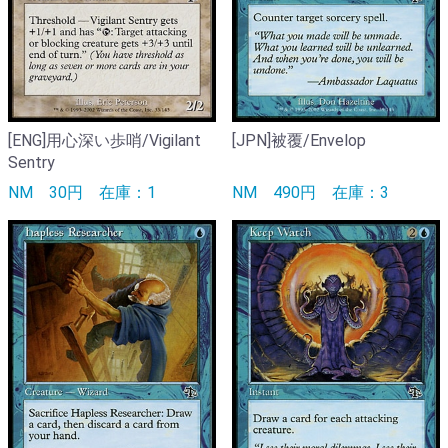
[ENG]用心深い歩哨/Vigilant
[JPN]被覆/Envelop
Sentry
NM
30円
在庫：1
NM
490円
在庫：3