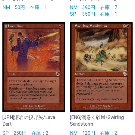
NM
50円
在庫：1
NM
390円
在庫：7
SP
350円
在庫：1
[JPN]溶岩の投げ矢/Lava
[ENG]渦巻く砂嵐/Swirling
Dart
Sandstorm
SP
250円
在庫：2
NM
120円
在庫：2