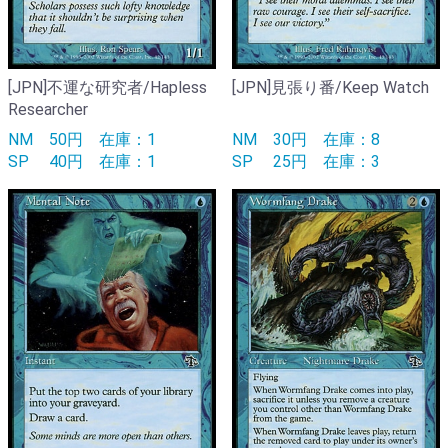
[JPN]不運な研究者/Hapless
[JPN]見張り番/Keep Watch
Researcher
NM
50円
在庫：1
NM
30円
在庫：8
SP
40円
在庫：1
SP
25円
在庫：3