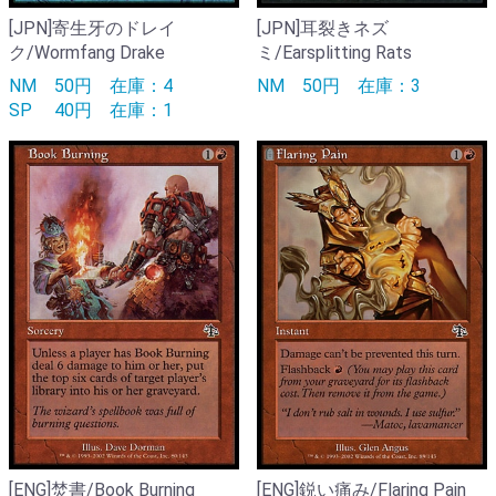
[JPN]寄生牙のドレイ
[JPN]耳裂きネズ
ク/Wormfang Drake
ミ/Earsplitting Rats
NM
50円
在庫：4
NM
50円
在庫：3
SP
40円
在庫：1
[ENG]焚書/Book Burning
[ENG]鋭い痛み/Flaring Pain