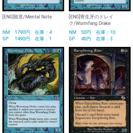
[ENG]留意/Mental Note
[ENG]寄生牙のドレイ
ク/Wormfang Drake
NM
1790円
在庫：4
NM
50円
在庫：10
SP
1490円
在庫：1
SP
40円
在庫：3