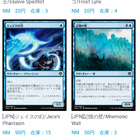
士/Elusive Spellfist
コ/Frost Lynx
NM
20円
在庫：3
NM
20円
在庫：4
[JPN]ジェイスの幻/Jace's
[JPN]記憶の壁/Mnemonic
Phantasm
Wall
NM
90円
在庫：15
NM
50円
在庫：3