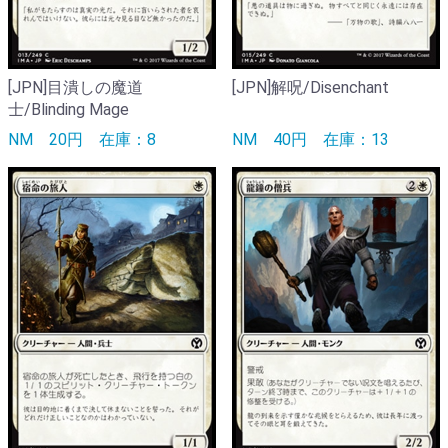
[JPN]目潰しの魔道
[JPN]解呪/Disenchant
士/Blinding Mage
NM
20円
在庫：8
NM
40円
在庫：13