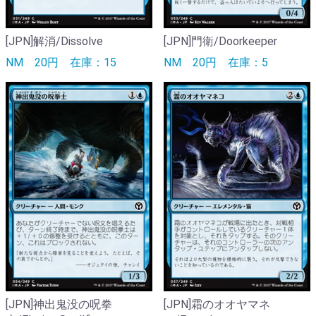
[JPN]解消/Dissolve
[JPN]門衛/Doorkeeper
NM
20円
在庫：15
NM
20円
在庫：5
[JPN]神出鬼没の呪拳
[JPN]霜のオオヤマネ