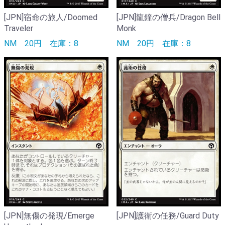
[JPN]宿命の旅人/Doomed
[JPN]龍鐘の僧兵/Dragon Bell
Traveler
Monk
NM
20円
在庫：8
NM
20円
在庫：8
[JPN]無傷の発現/Emerge
[JPN]護衛の任務/Guard Duty