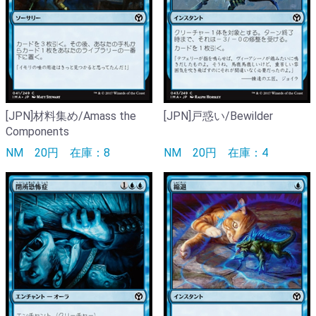
[JPN]材料集め/Amass the
[JPN]戸惑い/Bewilder
Components
NM
20円
在庫：8
NM
20円
在庫：4