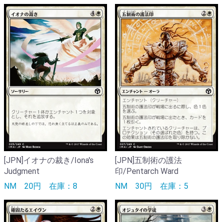
[JPN]イオナの裁き/Iona's
[JPN]五制術の護法
Judgment
印/Pentarch Ward
NM
20円
在庫：8
NM
30円
在庫：5