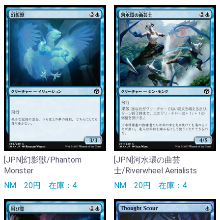
[JPN]幻影獣/Phantom
[JPN]河水環の曲芸
Monster
士/Riverwheel Aerialists
NM
20円
在庫：4
NM
20円
在庫：4