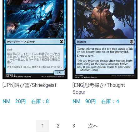
[JPN]叫び霊/Shriekgeist
[ENG]思考掃き/Thought
Scour
NM
20円
在庫：8
NM
90円
在庫：4
1
2
3
次へ