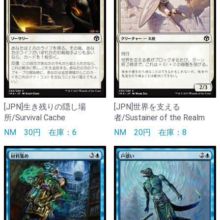
[JPN]生き残りの隠し場
[JPN]世界を支える
所/Survival Cache
者/Sustainer of the Realm
NM
30円
在庫：6
NM
20円
在庫：8