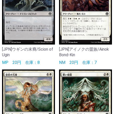
[JPN]ウギンの末裔/Scion of
[JPN]アイノクの盟族/Ainok
Ugin
Bond-Kin
MP
20円
在庫：8
NM
20円
在庫：7