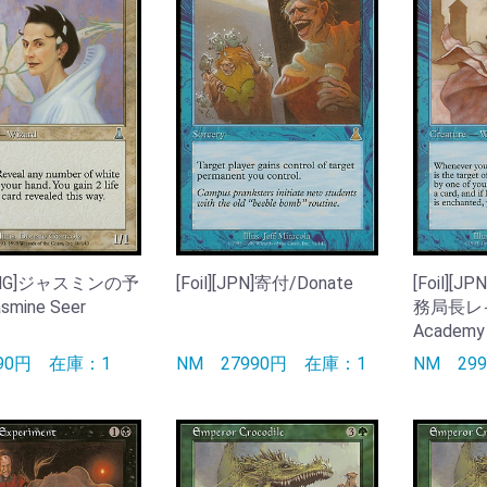
][ENG]ジャスミンの予
[Foil][JPN]寄付/Donate
[Foil]
mine Seer
務局長レイ
Academy 
490円
在庫：1
NM
27990円
在庫：1
NM
29