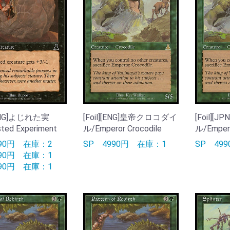
][ENG]よじれた実
[Foil][ENG]皇帝クロコダイ
[Foil]
ted Experiment
ル/Emperor Crocodile
ル/Empero
790円
在庫：2
SP
4990円
在庫：1
SP
49
590円
在庫：1
390円
在庫：1