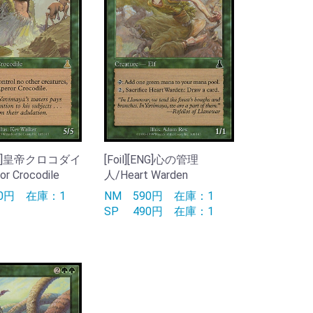
[JPN]皇帝クロコダイ
[Foil][ENG]心の管理
r Crocodile
人/Heart Warden
90円
在庫：1
NM
590円
在庫：1
SP
490円
在庫：1