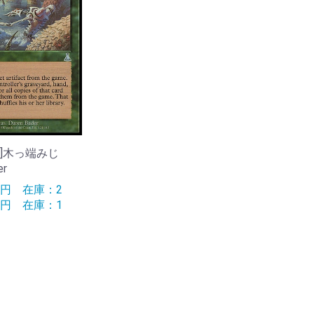
JPN]木っ端みじ
er
90円
在庫：2
90円
在庫：1