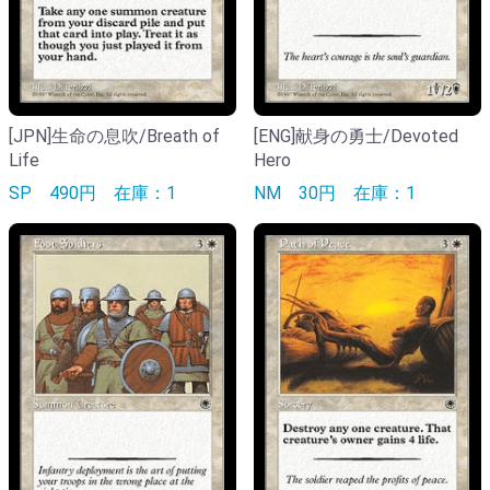
[JPN]生命の息吹/Breath of
[ENG]献身の勇士/Devoted
Life
Hero
SP
490円
在庫：1
NM
30円
在庫：1