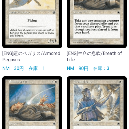
[ENG]鎧のペガサス/Armored
[ENG]生命の息吹/Breath of
Pegasus
Life
NM
30円
在庫：1
NM
90円
在庫：3