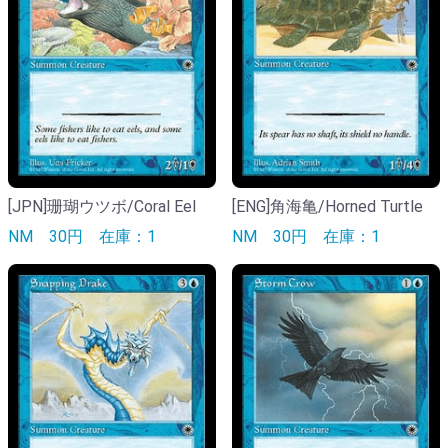
[JPN]珊瑚ウツボ/Coral Eel
[ENG]角海亀/Horned Turtle
NM
30円
在庫：1
NM
30円
在庫：1