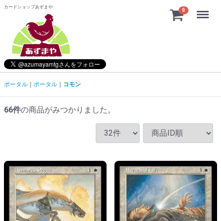
カードショップあずまや
Menu
0
ポータル
ポータル
コモン
66
件
の商品がみつかりました。