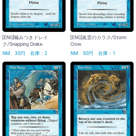
[ENG]噛みつきドレイ
[ENG]嵐雲のカラス/Storm
ク/Snapping Drake
Crow
NM
30円
在庫：2
NM
50円
在庫：1