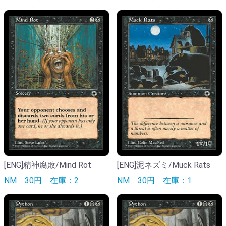
[ENG]精神腐敗/Mind Rot
[ENG]泥ネズミ/Muck Rats
NM
30円
在庫：2
NM
30円
在庫：1