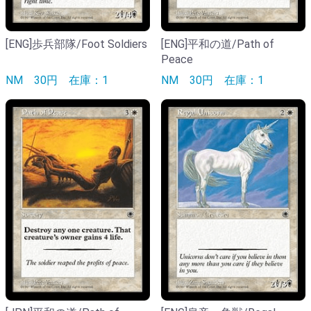
[ENG]歩兵部隊/Foot Soldiers
[ENG]平和の道/Path of
Peace
NM
30円
在庫：1
NM
30円
在庫：1