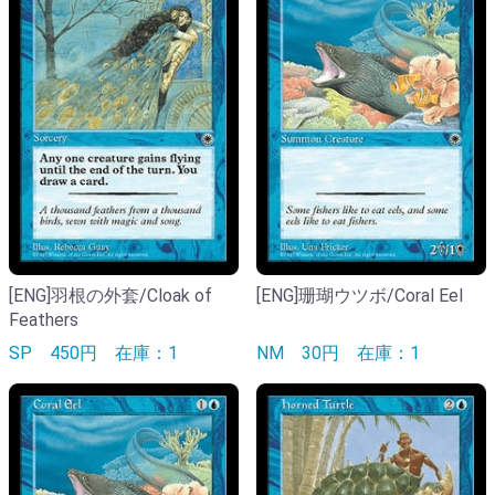
[ENG]羽根の外套/Cloak of
[ENG]珊瑚ウツボ/Coral Eel
Feathers
SP
450円
在庫：1
NM
30円
在庫：1