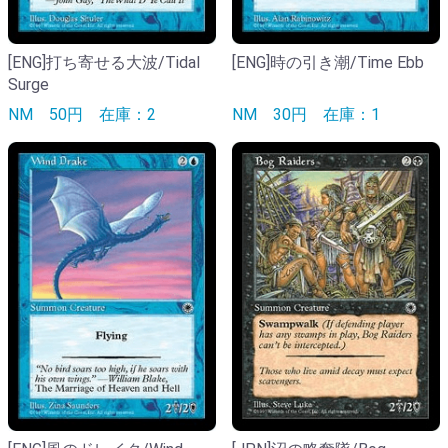
[ENG]打ち寄せる大波/Tidal
[ENG]時の引き潮/Time Ebb
Surge
NM
50円
在庫：2
NM
30円
在庫：1