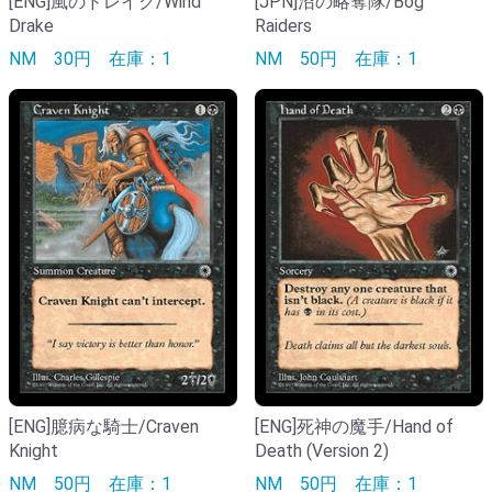
[ENG]風のドレイク/Wind
[JPN]沼の略奪隊/Bog
Drake
Raiders
NM
30円
在庫：1
NM
50円
在庫：1
[ENG]臆病な騎士/Craven
[ENG]死神の魔手/Hand of
Knight
Death (Version 2)
NM
50円
在庫：1
NM
50円
在庫：1