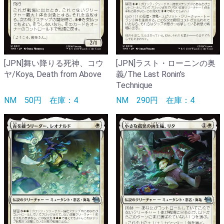
[JPN]舞い降りる死神、コウ
[JPN]ラスト・ローニンの奥
ヤ/Koya, Death from Above
義/The Last Ronin's
Technique
NM
50円
在庫：4
NM
290円
在庫：4