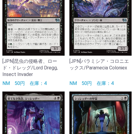
[JPN]昆虫の侵略者、ロー
[JPN]パラミシア・コロニエ
ド・ドレッグ/Lord Dregg,
ックス/Paramecia Coloniex
Insect Invader
NM
50円
在庫：4
NM
50円
在庫：4