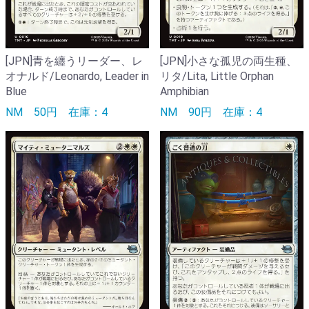
[JPN]青を纏うリーダー、レ
[JPN]小さな孤児の両生種、
オナルド/Leonardo, Leader in
リタ/Lita, Little Orphan
Blue
Amphibian
NM
50円
在庫：4
NM
90円
在庫：4