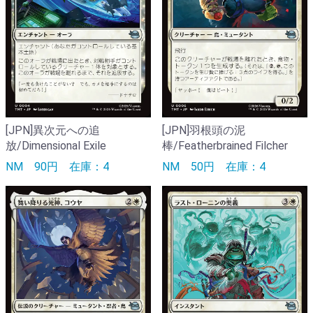
[JPN]異次元への追
[JPN]羽根頭の泥
放/Dimensional Exile
棒/Featherbrained Filcher
NM
90円
在庫：4
NM
50円
在庫：4