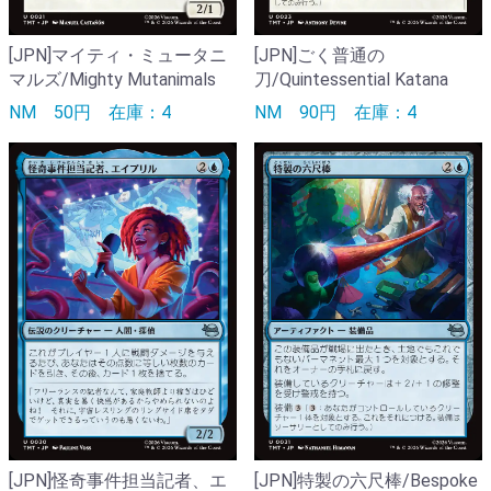
[JPN]マイティ・ミュータニ
[JPN]ごく普通の
マルズ/Mighty Mutanimals
刀/Quintessential Katana
NM
50円
在庫：4
NM
90円
在庫：4
[JPN]怪奇事件担当記者、エ
[JPN]特製の六尺棒/Bespoke