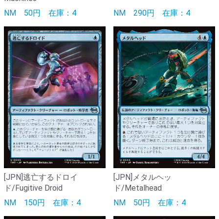
NM
50円
在庫：4
NM
290円
在庫：4
[JPN]逃亡するドロイ
[JPN]メタルヘッ
ド/Fugitive Droid
ド/Metalhead
NM
150円
在庫：4
NM
50円
在庫：4