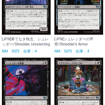
[JPN]果てなき執念、シュレ
[JPN]シュレッダーの甲
ッダー/Shredder, Unrelenting
冑/Shredder's Armor
NM
50円
在庫：4
NM
50円
在庫：4