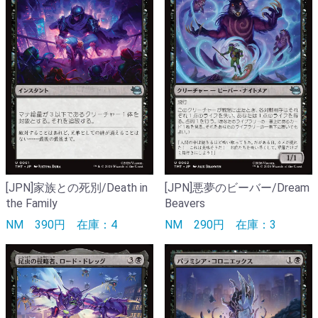
[JPN]家族との死別/Death in
[JPN]悪夢のビーバー/Dream
the Family
Beavers
NM
390円
在庫：4
NM
290円
在庫：3