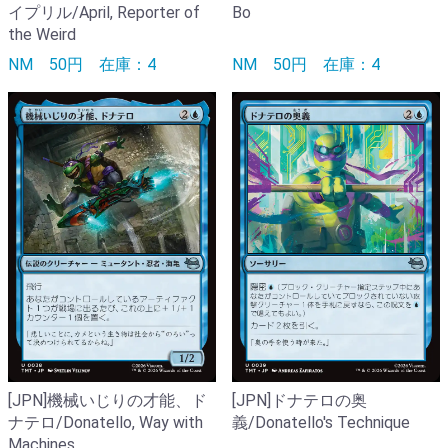
イプリル/April, Reporter of
Bo
the Weird
NM
50円
在庫：4
NM
50円
在庫：4
[JPN]機械いじりの才能、ド
[JPN]ドナテロの奥
ナテロ/Donatello, Way with
義/Donatello's Technique
Machines