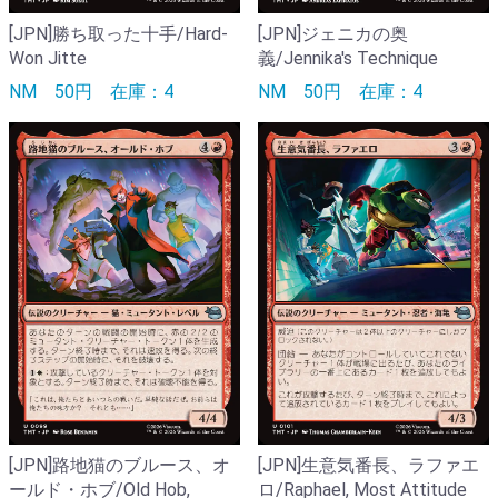
[JPN]勝ち取った十手/Hard-
[JPN]ジェニカの奥
Won Jitte
義/Jennika's Technique
NM
50円
在庫：4
NM
50円
在庫：4
[JPN]路地猫のブルース、オ
[JPN]生意気番長、ラファエ
ールド・ホブ/Old Hob,
ロ/Raphael, Most Attitude