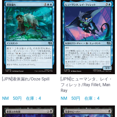
[JPN]液体漏れ/Ooze Spill
[JPN]ヒューマンタ、レイ・
フィレット/Ray Fillet, Man
Ray
NM
50円
在庫：4
NM
50円
在庫：4