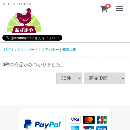
カードショップあずまや
Menu
0
【MTG：スタンダード】
アバター
基本土地
0
件
の商品がみつかりました。