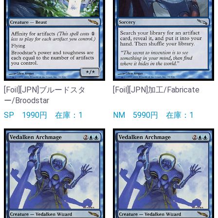
[Foil][JPN]ブルードスタ
[Foil][JPN]加工/Fabricate
ー/Broodstar
SP
1990円
在庫：1
NM
5990円
在庫：1