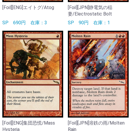
[Foil][ENG]エイトグ/Atog
[Foil][JPN]静電気の稲
妻/Electrostatic Bolt
SP
690円
在庫：3
SP
90円
在庫：1
[Foil][ENG]集団恐慌/Mass
[Foil][JPN]溶鉄の雨/Molten
Hysteria
Rain