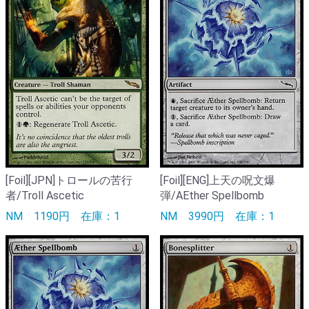
[Foil][JPN]トロールの苦行
[Foil][ENG]上天の呪文爆
者/Troll Ascetic
弾/AEther Spellbomb
NM
1190円
在庫：1
NM
3990円
在庫：1