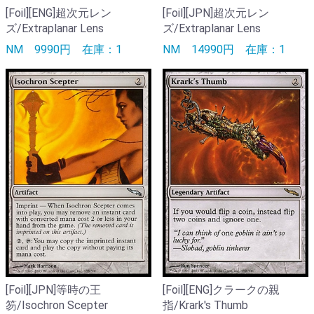
[Foil][ENG]超次元レン
[Foil][JPN]超次元レン
ズ/Extraplanar Lens
ズ/Extraplanar Lens
NM
9990円
在庫：1
NM
14990円
在庫：1
[Foil][JPN]等時の王
[Foil][ENG]クラークの親
笏/Isochron Scepter
指/Krark's Thumb