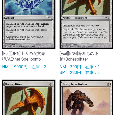
[Foil][JPN]上天の呪文爆
[Foil][ENG]骨断ちの矛
弾/AEther Spellbomb
槍/Bonesplitter
NM-
9990円
在庫：2
NM
290円
在庫：1
SP
280円
在庫：2