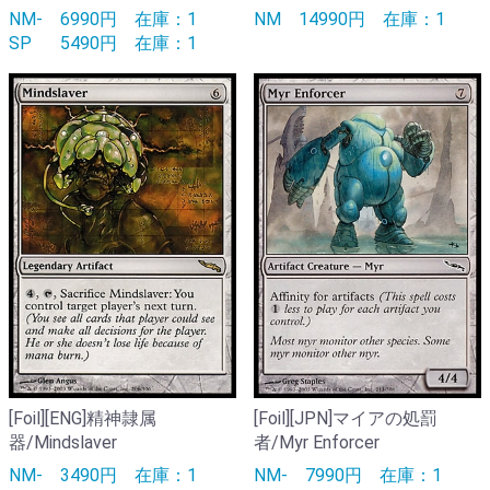
NM-
6990円
在庫：1
NM
14990円
在庫：1
SP
5490円
在庫：1
[Foil][ENG]精神隷属
[Foil][JPN]マイアの処罰
器/Mindslaver
者/Myr Enforcer
NM-
3490円
在庫：1
NM-
7990円
在庫：1