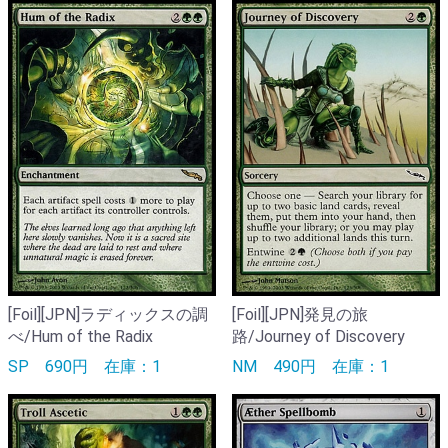
[Foil][JPN]ラディックスの調
[Foil][JPN]発見の旅
べ/Hum of the Radix
路/Journey of Discovery
SP
690円
在庫：1
NM
490円
在庫：1