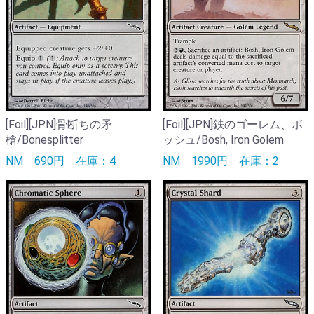
[Foil][JPN]骨断ちの矛
[Foil][JPN]鉄のゴーレム、ボ
槍/Bonesplitter
ッシュ/Bosh, Iron Golem
NM
690円
在庫：4
NM
1990円
在庫：2