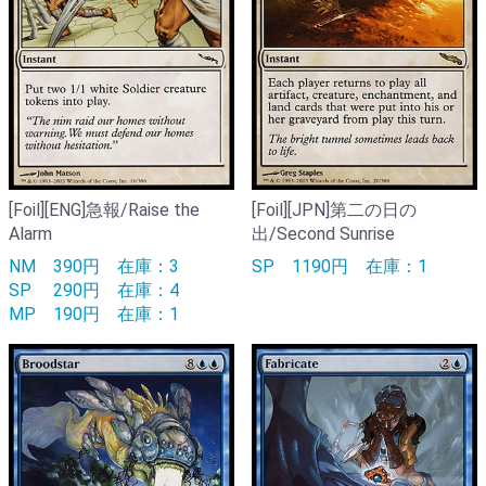
[Foil][ENG]急報/Raise the
[Foil][JPN]第二の日の
Alarm
出/Second Sunrise
NM
390円
在庫：3
SP
1190円
在庫：1
SP
290円
在庫：4
MP
190円
在庫：1