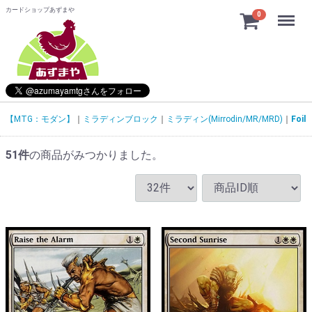
カードショップあずまや
Menu
0
【MTG：モダン】
ミラディンブロック
ミラディン(Mirrodin/MR/MRD)
Foil
51
件
の商品がみつかりました。