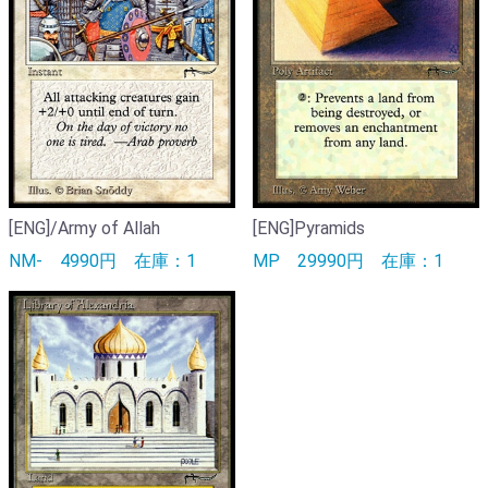
[ENG]/Army of Allah
[ENG]Pyramids
NM-
4990円
在庫：1
MP
29990円
在庫：1