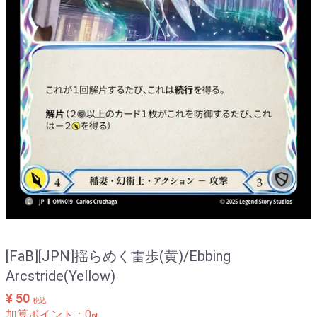
[FaB][JPN]揺らめく雷歩(黄)/Ebbing
Arcstride(Yellow)
¥ 50
税込
加算ポイント：
0
pt