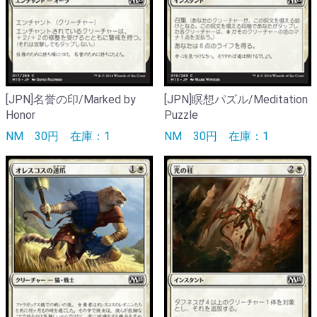
[JPN]名誉の印/Marked by
[JPN]瞑想パズル/Meditation
Honor
Puzzle
NM
30円
在庫：1
NM
30円
在庫：1