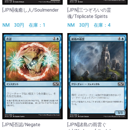
[JPN]魂癒し人/Soulmender
[JPN]三つぞろいの霊
魂/Triplicate Spirits
NM
30円
在庫：1
NM
30円
在庫：4
[JPN]否認/Negate
[JPN]諸島の雨雲ぐ