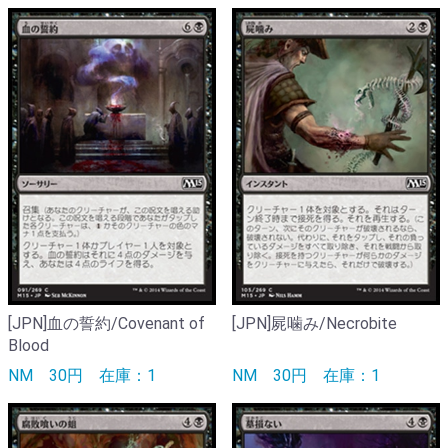
[JPN]血の誓約/Covenant of
[JPN]屍噛み/Necrobite
Blood
NM
30円
在庫：1
NM
30円
在庫：1