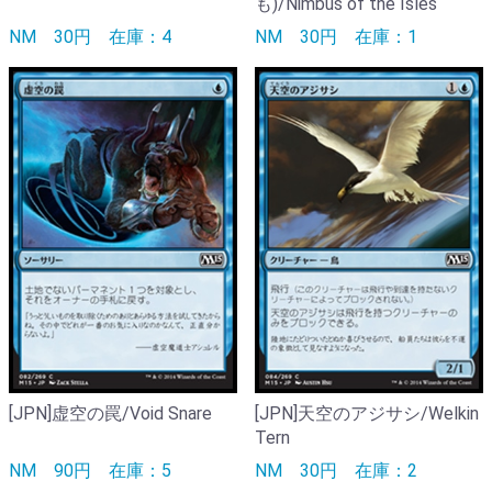
も)/Nimbus of the Isles
NM
30円
在庫：4
NM
30円
在庫：1
[JPN]虚空の罠/Void Snare
[JPN]天空のアジサシ/Welkin
Tern
NM
90円
在庫：5
NM
30円
在庫：2