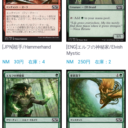
[JPN]槌手/Hammerhand
[ENG]エルフの神秘家/Elvish
Mystic
NM
30円
在庫：4
NM
250円
在庫：2