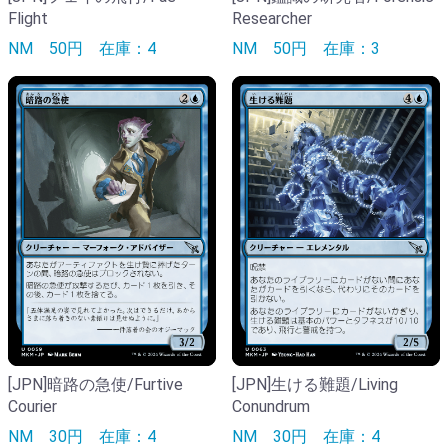
Flight
Researcher
NM
50円
在庫：4
NM
50円
在庫：3
[JPN]暗路の急使/Furtive
[JPN]生ける難題/Living
Courier
Conundrum
NM
30円
在庫：4
NM
30円
在庫：4