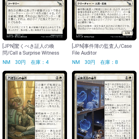
[JPN]驚くべき証人の喚
[JPN]事件簿の監査人/Case
問/Call a Surprise Witness
File Auditor
NM
30円
在庫：4
NM
30円
在庫：8