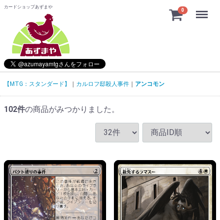
カードショップあずまや
Menu
0
【MTG：スタンダード】
カルロフ邸殺人事件
アンコモン
102
件
の商品がみつかりました。