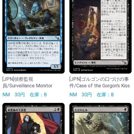
[JPN]偵察監視
[JPN]ゴルゴンの口づけの事
員/Surveillance Monitor
件/Case of the Gorgon's Kiss
NM
30円
在庫：8
NM
30円
在庫：8