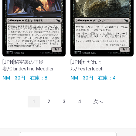
[JPN]秘密裏の干渉
[JPN]ただれヒ
者/Clandestine Meddler
ル/Festerleech
NM
30円
在庫：8
NM
30円
在庫：4
1
2
3
4
次へ