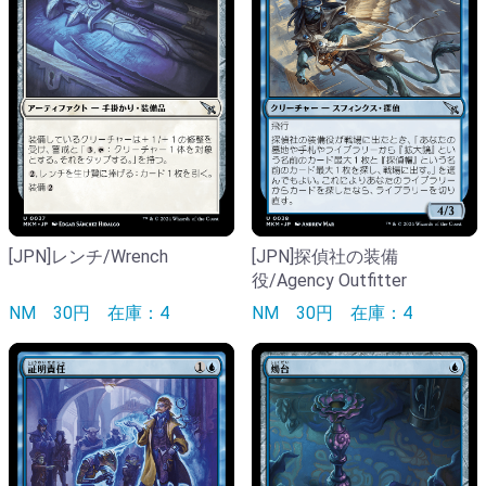
[JPN]レンチ/Wrench
[JPN]探偵社の装備
役/Agency Outfitter
NM
30円
在庫：4
NM
30円
在庫：4