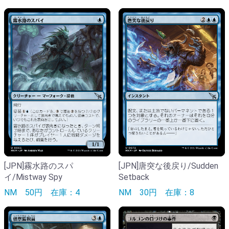
[JPN]霧水路のスパ
[JPN]唐突な後戻り/Sudden
イ/Mistway Spy
Setback
NM
50円
在庫：4
NM
30円
在庫：8