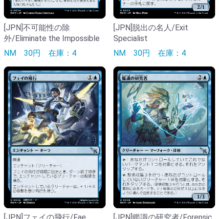
[JPN]不可能性の除
[JPN]脱出の名人/Exit
外/Eliminate the Impossible
Specialist
NM
30円
在庫：4
NM
30円
在庫：4
[JPN]フェイの飛行/Fae
[JPN]鑑識の研究者/Forensic