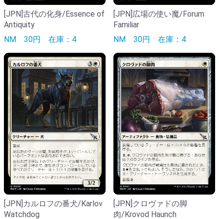
[JPN]古代の化身/Essence of
[JPN]広場の使い魔/Forum
Antiquity
Familiar
NM
30円
在庫：4
NM
30円
在庫：4
[JPN]カルロフの番犬/Karlov
[JPN]クロヴァドの脚
Watchdog
肉/Krovod Haunch