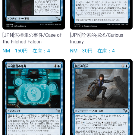
[JPN]泥棒隼の事件/Case of
[JPN]詮索的探求/Curious
the Filched Falcon
Inquiry
NM
150円
在庫：4
NM
30円
在庫：4