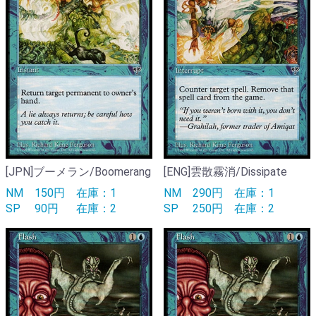
[JPN]ブーメラン/Boomerang
[ENG]雲散霧消/Dissipate
NM
150円
在庫：1
NM
290円
在庫：1
SP
90円
在庫：2
SP
250円
在庫：2