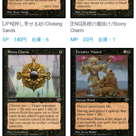
[JPN]押し寄せる砂/Choking
[ENG]黒檀の魔除け/Ebony
Sands
Charm
SP
140円
在庫：6
MP
20円
在庫：1