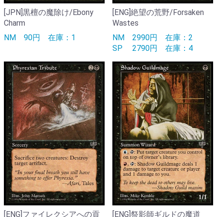
[JPN]黒檀の魔除け/Ebony
[ENG]絶望の荒野/Forsaken
Charm
Wastes
NM
90円
在庫：1
NM
2990円
在庫：2
SP
2790円
在庫：4
[ENG]ファイレクシアへの貢
[ENG]祭影師ギルドの魔道