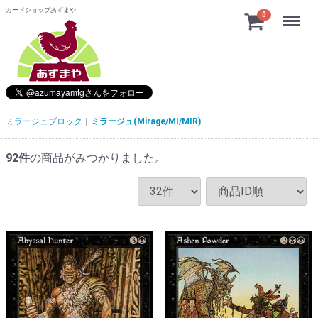
カードショップあずまや
Menu
0
ミラージュブロック
ミラージュ(Mirage/MI/MIR)
92
件
の商品がみつかりました。