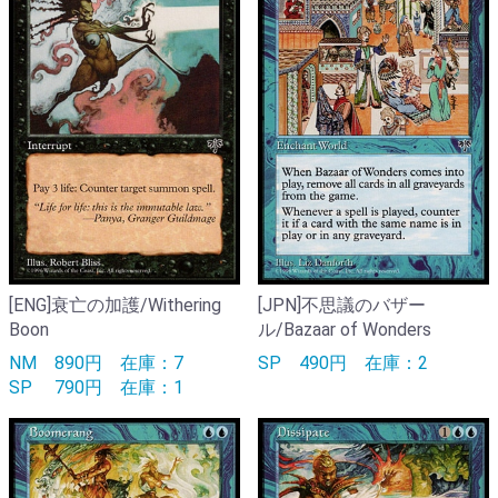
[ENG]衰亡の加護/Withering
[JPN]不思議のバザー
Boon
ル/Bazaar of Wonders
NM
890円
在庫：7
SP
490円
在庫：2
SP
790円
在庫：1