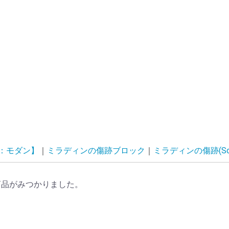
G：モダン】
ミラディンの傷跡ブロック
ミラディンの傷跡(Scars 
商品がみつかりました。