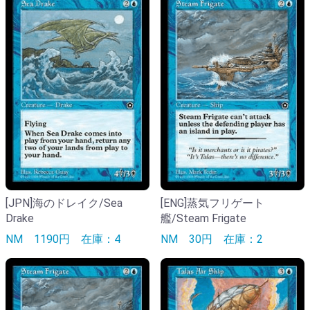
[JPN]海のドレイク/Sea
[ENG]蒸気フリゲート
Drake
艦/Steam Frigate
NM
1190円
在庫：4
NM
30円
在庫：2