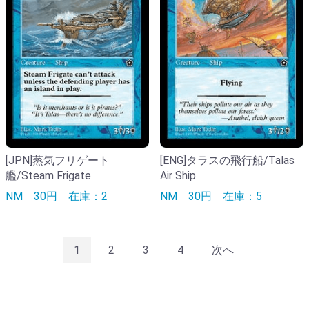
[JPN]蒸気フリゲート
[ENG]タラスの飛行船/Talas
艦/Steam Frigate
Air Ship
NM
30円
在庫：2
NM
30円
在庫：5
1
2
3
4
次へ