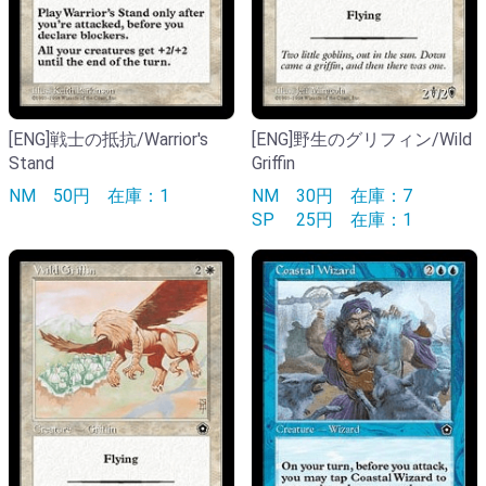
[ENG]戦士の抵抗/Warrior's
[ENG]野生のグリフィン/Wild
Stand
Griffin
NM
50円
在庫：1
NM
30円
在庫：7
SP
25円
在庫：1