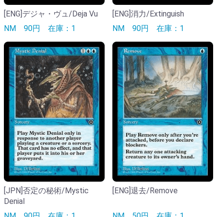
[ENG]デジャ・ヴュ/Deja Vu
[ENG]消力/Extinguish
NM
90円
在庫：1
NM
90円
在庫：1
[JPN]否定の秘術/Mystic
[ENG]退去/Remove
Denial
NM
90円
在庫：1
NM
50円
在庫：1