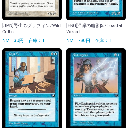
[JPN]野生のグリフィン/Wild
[ENG]沿岸の魔術師/Coastal
Griffin
Wizard
NM
30円
在庫：1
NM
790円
在庫：1