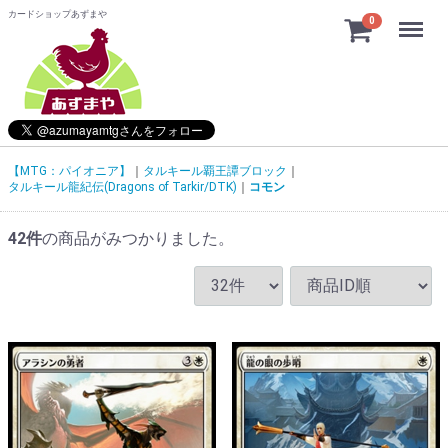
カードショップあずまや
Menu
0
【MTG：パイオニア】
タルキール覇王譚ブロック
タルキール龍紀伝(Dragons of Tarkir/DTK)
コモン
42
件
の商品がみつかりました。