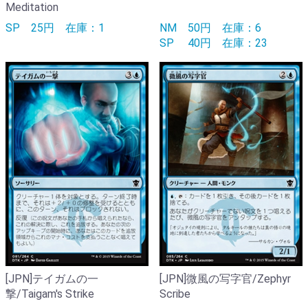
Meditation
SP
25円
在庫：1
NM
50円
在庫：6
SP
40円
在庫：23
[JPN]テイガムの一
[JPN]微風の写字官/Zephyr
撃/Taigam's Strike
Scribe