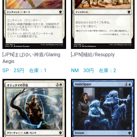
[JPN]まばゆい神盾/Glaring
[JPN]補給/Resupply
Aegis
SP
25円
在庫：1
NM
30円
在庫：2