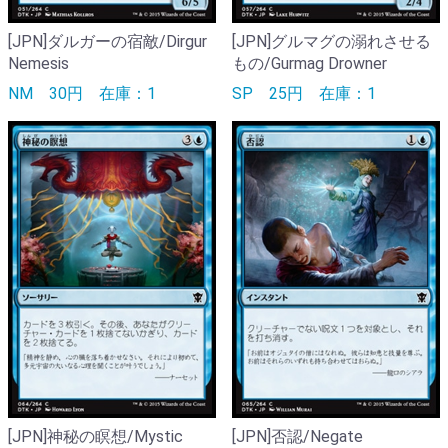
[JPN]ダルガーの宿敵/Dirgur
[JPN]グルマグの溺れさせる
Nemesis
もの/Gurmag Drowner
NM
30円
在庫：1
SP
25円
在庫：1
[JPN]神秘の瞑想/Mystic
[JPN]否認/Negate