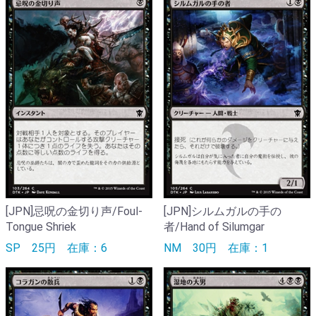
[JPN]忌呪の金切り声/Foul-
[JPN]シルムガルの手の
Tongue Shriek
者/Hand of Silumgar
SP
25円
在庫：6
NM
30円
在庫：1