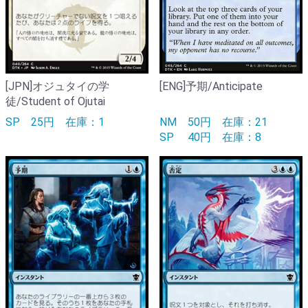
[JPN]オジュタイの学
[ENG]予期/Anticipate
徒/Student of Ojutai
SP
25円
在庫：1
NM
50円
在庫：21
SP
40円
在庫：8