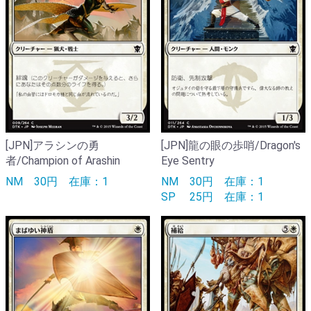
[JPN]アラシンの勇
[JPN]龍の眼の歩哨/Dragon's
者/Champion of Arashin
Eye Sentry
NM
30円
在庫：1
NM
30円
在庫：1
SP
25円
在庫：1