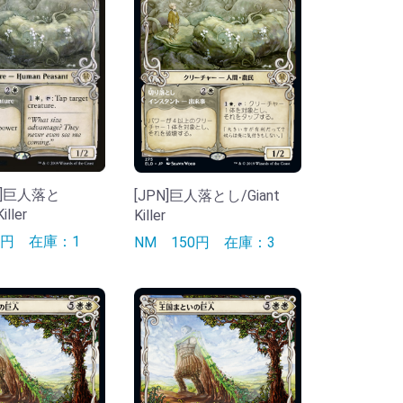
ENG]巨人落と
[JPN]巨人落とし/Giant
iller
Killer
90円
在庫：1
NM
150円
在庫：3