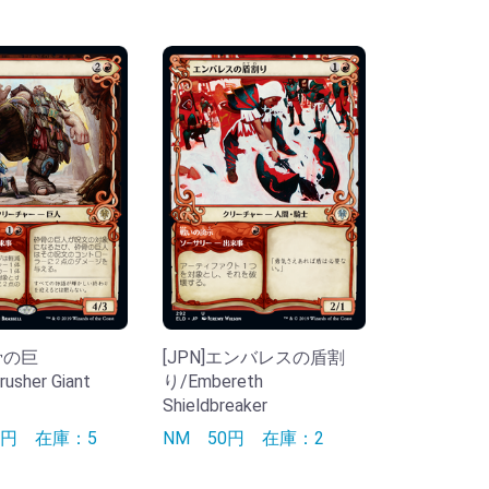
砕骨の巨
[JPN]エンバレスの盾割
usher Giant
り/Embereth
Shieldbreaker
90円
在庫：5
NM
50円
在庫：2