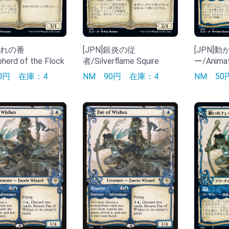
]群れの番
[JPN]銀炎の従
[JPN]
erd of the Flock
者/Silverflame Squire
ー/Animat
90円
在庫：4
NM
90円
在庫：4
NM
5