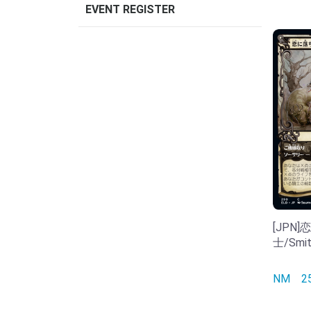
EVENT REGISTER
[JPN
士/Smit
NM