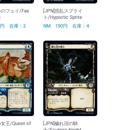
いのフェイ/Fae
[JPN]惑乱スプライ
s
ト/Hypnotic Sprite
90円
在庫：2
NM
190円
在庫：4
女王/Queen of
[JPN]穢れ沼の騎
士/Foulmire Knight