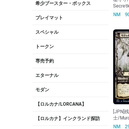
希少ブースター・ボックス
Secret
NM
プレイマット
スペシャル
トークン
専売予約
エターナル
モダン
【ロルカナ/LORCANA】
[JPN
士/Murd
【ロルカナ】インクランド探訪
NM