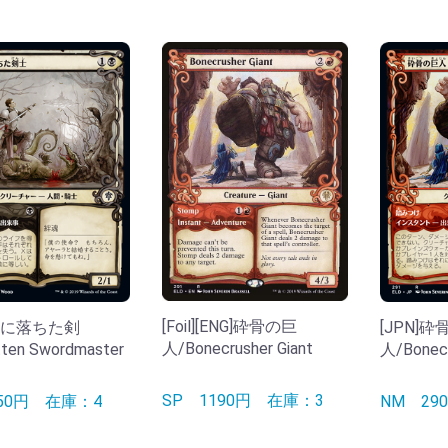
[Foil][ENG]砕骨の巨
]恋に落ちた剣
[JPN]
人/Bonecrusher Giant
ten Swordmaster
人/Bonecr
SP
1190円
在庫：3
250円
在庫：4
NM
2