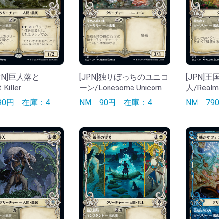
[JPN]巨人落と
[JPN]独りぼっちのユニコ
[JPN]
 Killer
ーン/Lonesome Unicorn
人/Realm-
290円
在庫：4
NM
90円
在庫：4
NM
7