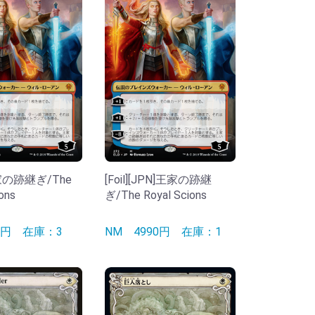
家の跡継ぎ/The
[Foil][JPN]王家の跡継
ons
ぎ/The Royal Scions
90円
在庫：3
NM
4990円
在庫：1