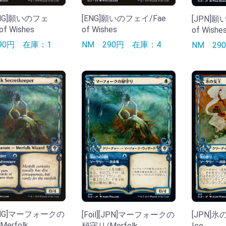
][ENG]願いのフェ
[ENG]願いのフェイ/Fae
[JPN]願
of Wishes
of Wishes
of Wishe
990円
在庫：1
NM
290円
在庫：4
NM
2
][ENG]マーフォークの
[Foil][JPN]マーフォークの
[JPN]氷の
erfolk
秘守り/Merfolk
Ice