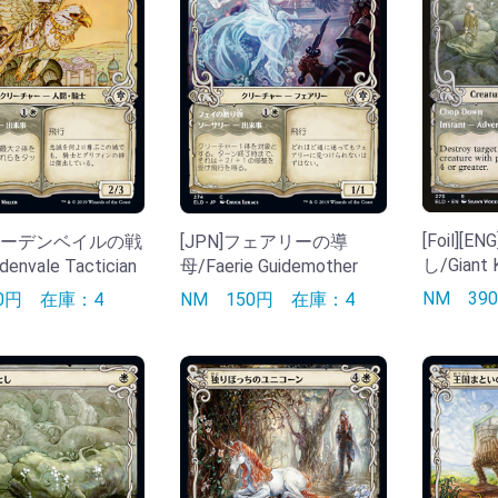
[Foil][
]アーデンベイルの戦
[JPN]フェアリーの導
し/Giant K
envale Tactician
母/Faerie Guidemother
NM
3
90円
在庫：4
NM
150円
在庫：4