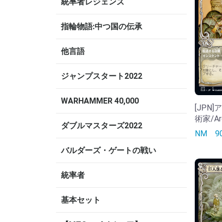
統率者レジェンズ
指輪物語:中つ国の伝承
他言語
ジャンプスタート2022
WARHAMMER 40,000
[JPN
術家/Ard
ダブルマスターズ2022
NM
バルダーズ・ゲートの戦い
統率者
基本セット