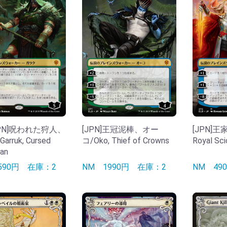
][JPN]呪われた狩人、
[JPN]王冠泥棒、オー
[JPN]王
rruk, Cursed
コ/Oko, Thief of Crowns
Royal Sci
an
590円
在庫：2
NM
1990円
在庫：2
NM
4