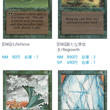
[ENG]/Lifeforce
[ENG]新たな芽吹
き/Regrowth
NM
90円
在庫：1
NM
890円
在庫：3
SP
690円
在庫：1