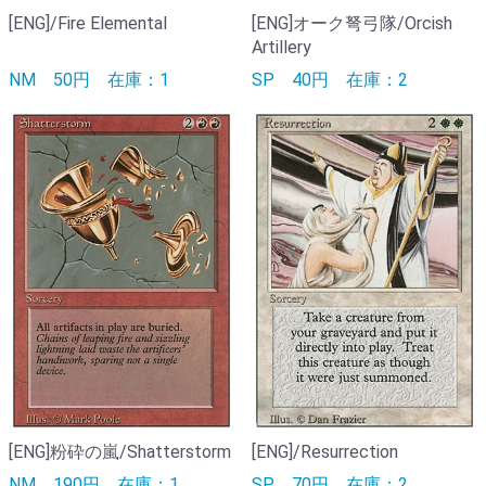
[ENG]/Fire Elemental
[ENG]オーク弩弓隊/Orcish
Artillery
NM
50円
在庫：1
SP
40円
在庫：2
[ENG]粉砕の嵐/Shatterstorm
[ENG]/Resurrection
NM
190円
在庫：1
SP
70円
在庫：2