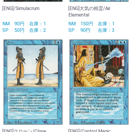
[ENG]/Simulacrum
[ENG]大気の精霊/Air
Elemental
NM
90円
在庫：1
NM
150円
在庫：1
SP
50円
在庫：2
SP
90円
在庫：3
[ENG]クローン/Clone
[ENG]/Control Magic