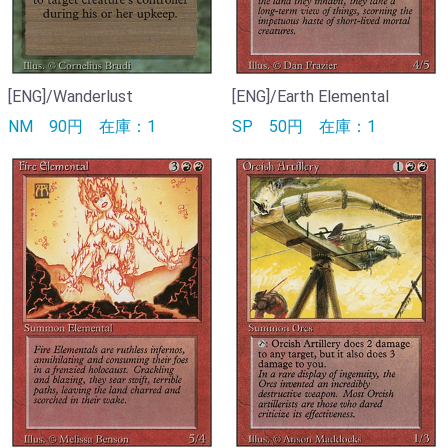
[ENG]/Wanderlust
[ENG]/Earth Elemental
NM
90円
在庫：1
SP
50円
在庫：1