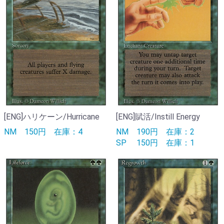
[ENG]ハリケーン/Hurricane
[ENG]賦活/Instill Energy
NM
150円
在庫：4
NM
190円
在庫：2
SP
150円
在庫：1