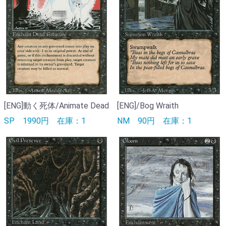
[ENG]動く死体/Animate Dead
[ENG]/Bog Wraith
SP
1990円
在庫：1
NM
90円
在庫：1