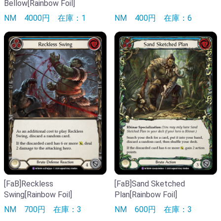
Bellow[Rainbow Foil]
NM
4000円
在庫：1
NM
400円
在庫：6
[FaB]Reckless
[FaB]Sand Sketched
Swing[Rainbow Foil]
Plan[Rainbow Foil]
NM
700円
在庫：3
NM
600円
在庫：3