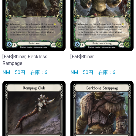
[FaB]Rhinar, Reckless
[FaB]Rhinar
Rampage
NM
50円
在庫：6
NM
50円
在庫：6