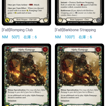
[FaB]Romping Club
[FaB]Barkbone Strapping
NM
50円
在庫：6
NM
100円
在庫：6