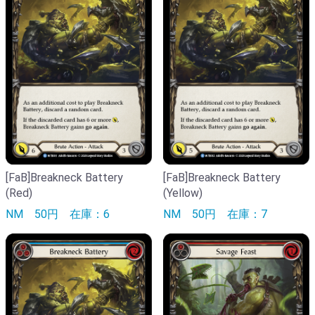
[FaB]Breakneck Battery
[FaB]Breakneck Battery
(Red)
(Yellow)
NM
50円
在庫：6
NM
50円
在庫：7