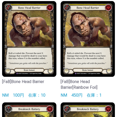
[FaB]Bone Head Barrier
[FaB]Bone Head
Barrier[Rainbow Foil]
NM
100円
在庫：10
NM
450円
在庫：1