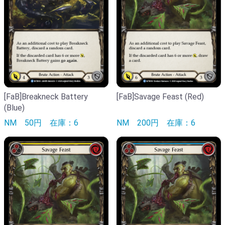
[FaB]Breakneck Battery
[FaB]Savage Feast (Red)
(Blue)
NM
50円
在庫：6
NM
200円
在庫：6