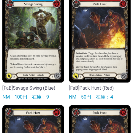
[FaB]Savage Swing (Blue)
[FaB]Pack Hunt (Red)
NM
100円
在庫：9
NM
50円
在庫：4