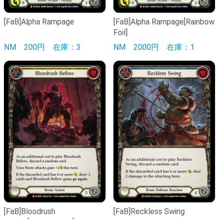
[FaB]Alpha Rampage
[FaB]Alpha Rampage[Rainbow
Foil]
NM
200円
在庫：3
NM
2000円
在庫：1
[FaB]Bloodrush
[FaB]Reckless Swing