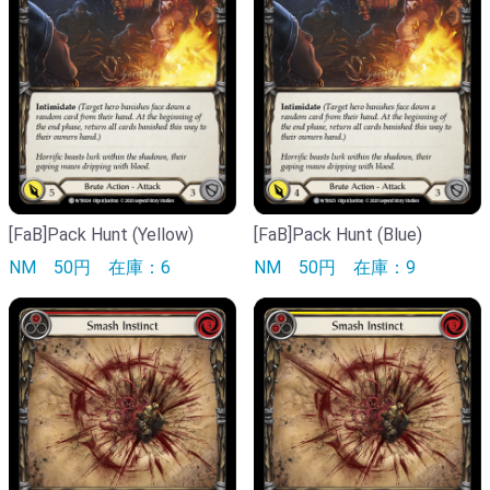
[FaB]Pack Hunt (Yellow)
[FaB]Pack Hunt (Blue)
NM
50円
在庫：6
NM
50円
在庫：9