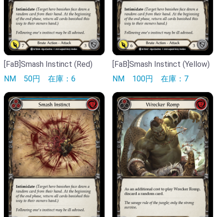
[FaB]Smash Instinct (Red)
[FaB]Smash Instinct (Yellow)
NM
50円
在庫：6
NM
100円
在庫：7