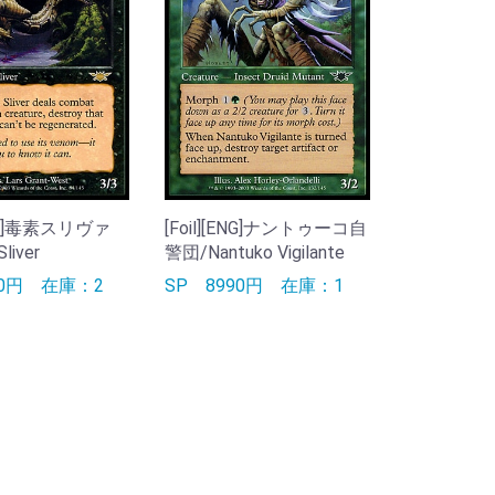
[JPN]毒素スリヴァ
[Foil][ENG]ナントゥーコ自
liver
警団/Nantuko Vigilante
90円
在庫：2
SP
8990円
在庫：1