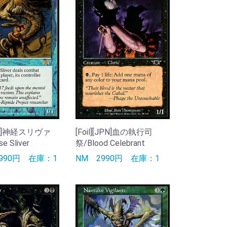
[JPN]神経スリヴァ
[Foil][JPN]血の執行司
e Sliver
祭/Blood Celebrant
9990円
在庫：1
NM
2990円
在庫：1