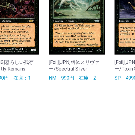
][ENG]恐ろしい残存
[Foil][JPN]幽体スリヴァ
[Foil]
tly Remains
ー/Spectral Sliver
ー/Toxin S
790円
在庫：1
NM
990円
在庫：2
SP
49