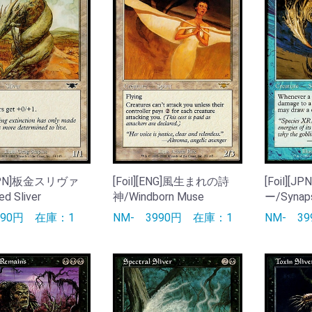
][JPN]板金スリヴァ
[Foil][ENG]風生まれの詩
[Foil]
d Sliver
神/Windborn Muse
ー/Synaps
990円
在庫：1
NM-
3990円
在庫：1
NM-
3