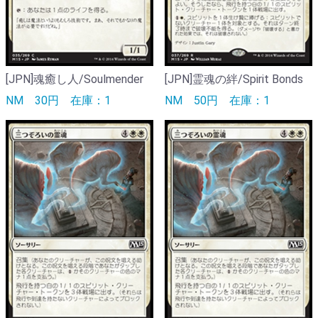
[JPN]魂癒し人/Soulmender
[JPN]霊魂の絆/Spirit Bonds
NM
30円
在庫：1
NM
50円
在庫：1