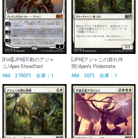
[Foil][JPN]不動のアジャ
[JPN]アジャニの群れ仲
ニ/Ajani Steadfast
間/Ajani's Pridemate
NM
2790円
在庫：1
NM
30円
在庫：1