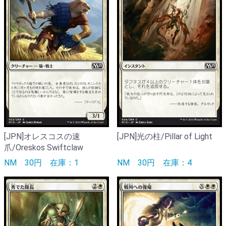
[JPN]オレスコスの速
[JPN]光の柱/Pillar of Light
爪/Oreskos Swiftclaw
NM
30円
在庫：1
NM
30円
在庫：4