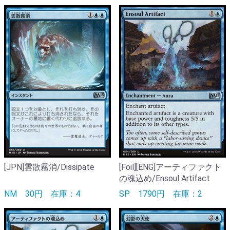
[JPN]雲散霧消/Dissipate
[Foil][ENG]アーティファクト
の魂込め/Ensoul Artifact
NM
30円
在庫：4
SP
1790円
在庫：2