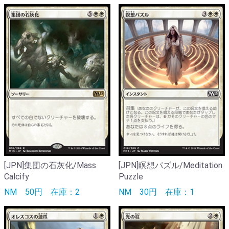
[JPN]集団の石灰化/Mass
[JPN]瞑想パズル/Meditation
Calcify
Puzzle
NM
50円
在庫：2
NM
30円
在庫：1