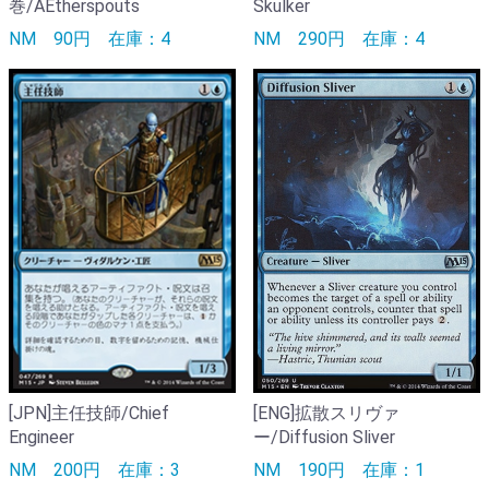
巻/AEtherspouts
Skulker
NM
90円
在庫：4
NM
290円
在庫：4
[JPN]主任技師/Chief
[ENG]拡散スリヴァ
Engineer
ー/Diffusion Sliver
NM
200円
在庫：3
NM
190円
在庫：1