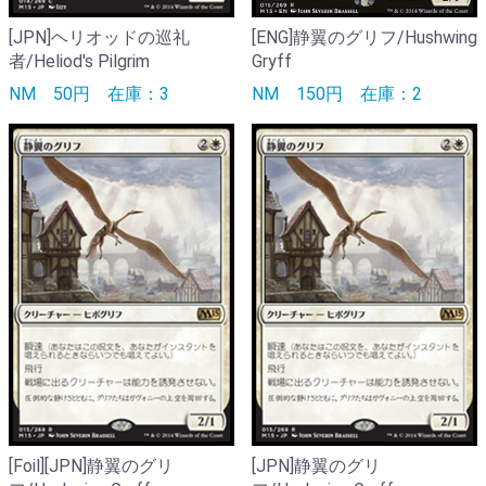
[JPN]ヘリオッドの巡礼
[ENG]静翼のグリフ/Hushwing
者/Heliod's Pilgrim
Gryff
NM
50円
在庫：3
NM
150円
在庫：2
[Foil][JPN]静翼のグリ
[JPN]静翼のグリ