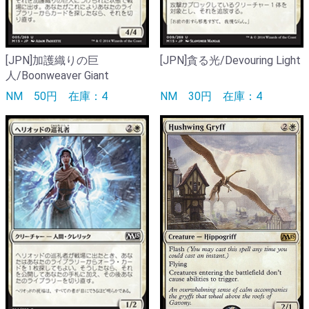
[JPN]加護織りの巨
[JPN]貪る光/Devouring Light
人/Boonweaver Giant
NM
50円
在庫：4
NM
30円
在庫：4