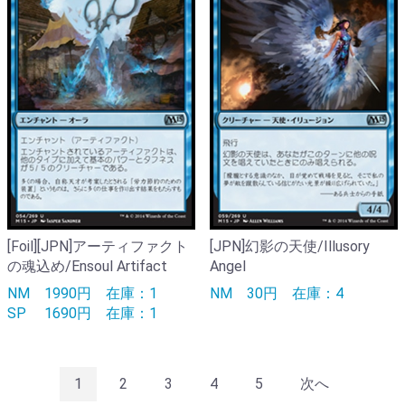
[Foil][JPN]アーティファクト
[JPN]幻影の天使/Illusory
の魂込め/Ensoul Artifact
Angel
NM
1990円
在庫：1
NM
30円
在庫：4
SP
1690円
在庫：1
1
2
3
4
5
次へ