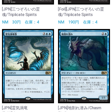
[JPN]三つぞろいの霊
[Foil][JPN]三つぞろいの霊
魂/Triplicate Spirits
魂/Triplicate Spirits
NM
30円
在庫：4
NM
190円
在庫：4
[JPN]霊気渦竜
[JPN]地割れ潜み/Chasm