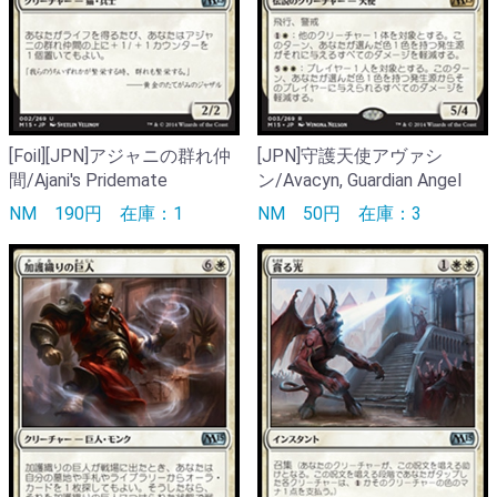
[Foil][JPN]アジャニの群れ仲
[JPN]守護天使アヴァシ
間/Ajani's Pridemate
ン/Avacyn, Guardian Angel
NM
190円
在庫：1
NM
50円
在庫：3