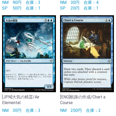
NM
90円
在庫：3
NM
30円
在庫：4
SP
50円
在庫：1
SP
20円
在庫：1
[JPN]大気の精霊/Air
[ENG]航路の作成/Chart a
Elemental
Course
NM
30円
在庫：3
NM
250円
在庫：2