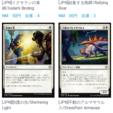
[JPN]イクサランの束
[JPN]結集する咆哮/Rallying
縛/Ixalan's Binding
Roar
NM
50円
在庫：4
NM
30円
在庫：3
[JPN]防護の光/Sheltering
[JPN]不動のアルマサウル
Light
ス/Steadfast Armasaur