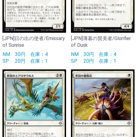
[JPN]日の出の使者/Emissary
[JPN]薄暮の賛美者/Glorifier
of Sunrise
of Dusk
NM
30円
在庫：4
NM
30円
在庫：4
SP
20円
在庫：1
SP
20円
在庫：1