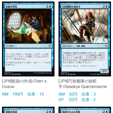
[JPN]航路の作成/Chart a
[JPN]巧射艦隊の操舵
Course
手/Deadeye Quartermaster
NM
190円
在庫：15
NM
30円
在庫：3
SP
20円
在庫：2