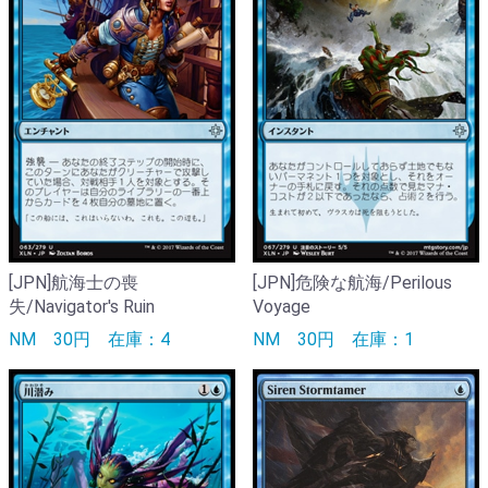
[JPN]航海士の喪
[JPN]危険な航海/Perilous
失/Navigator's Ruin
Voyage
NM
30円
在庫：4
NM
30円
在庫：1