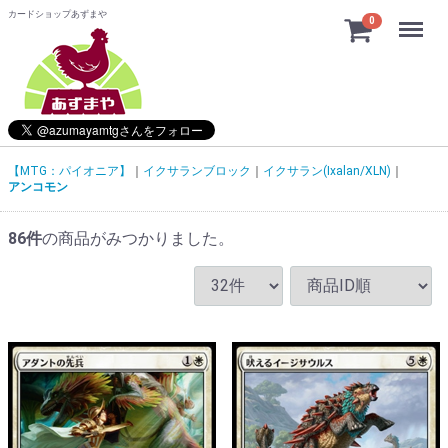
カードショップあずまや
Menu
0
【MTG：パイオニア】
イクサランブロック
イクサラン(Ixalan/XLN)
アンコモン
86
件
の商品がみつかりました。