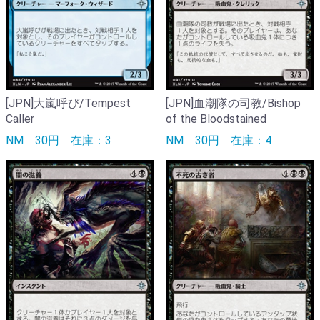
[JPN]大嵐呼び/Tempest
[JPN]血潮隊の司教/Bishop
Caller
of the Bloodstained
NM
30円
在庫：3
NM
30円
在庫：4