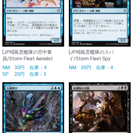
[JPN]風雲艦隊の空中要
[JPN]風雲艦隊のスパ
員/Storm Fleet Aerialist
イ/Storm Fleet Spy
NM
30円
在庫：4
NM
30円
在庫：4
SP
20円
在庫：3