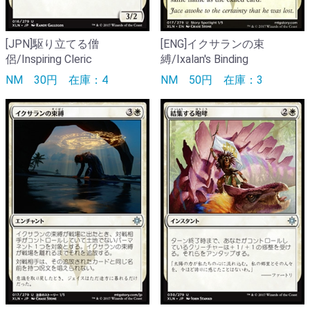
[JPN]駆り立てる僧
[ENG]イクサランの束
侶/Inspiring Cleric
縛/Ixalan's Binding
NM
30円
在庫：4
NM
50円
在庫：3