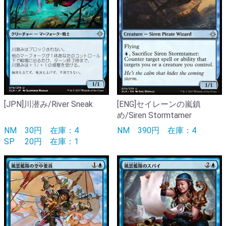
[JPN]川潜み/River Sneak
[ENG]セイレーンの嵐鎮
め/Siren Stormtamer
NM
30円
在庫：4
NM
390円
在庫：4
SP
20円
在庫：1