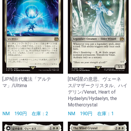
[ENG]星の意思、ヴェーネ
[JPN]古代魔法「アルテ
ス//マザークリスタル、ハイ
マ」/Ultima
デリン/Venat, Heart of
Hydaelyn/Hydaelyn, the
Mothercrystal
NM
190円
在庫：1
NM
190円
在庫：2