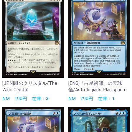
[ENG]「占星術師」の天球
[JPN]風のクリスタル/The
儀/Astrologian's Planisphere
Wind Crystal
NM
290円
在庫：1
NM
190円
在庫：3