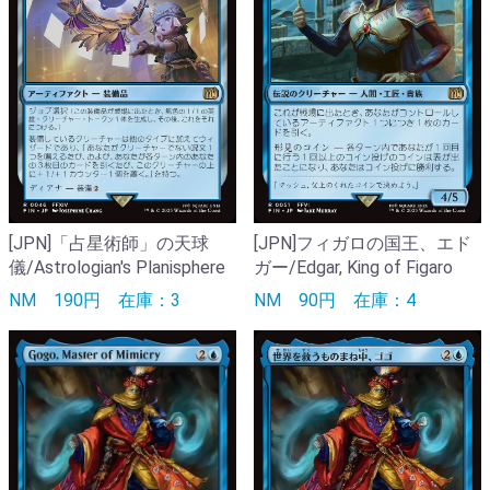
[JPN]「占星術師」の天球
[JPN]フィガロの国王、エド
儀/Astrologian's Planisphere
ガー/Edgar, King of Figaro
NM
190円
在庫：3
NM
90円
在庫：4