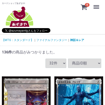
カードショップあずまや
Menu
0
【MTG：スタンダード】
ファイナルファンタジー
神話＆レア
136
件
の商品がみつかりました。