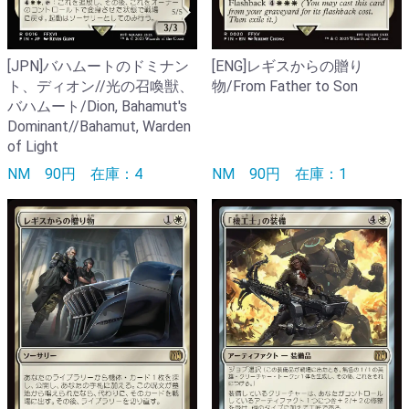
[ENG]レギスからの贈り
[JPN]バハムートのドミナン
物/From Father to Son
ト、ディオン//光の召喚獣、
バハムート/Dion, Bahamut's
Dominant//Bahamut, Warden
of Light
NM
90円
在庫：1
NM
90円
在庫：4