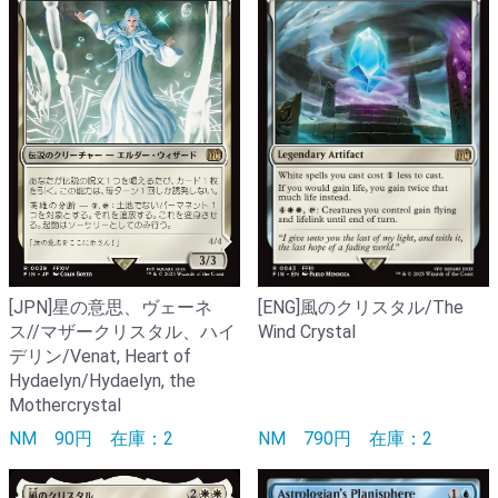
[ENG]風のクリスタル/The
[JPN]星の意思、ヴェーネ
Wind Crystal
ス//マザークリスタル、ハイ
デリン/Venat, Heart of
Hydaelyn/Hydaelyn, the
Mothercrystal
NM
790円
在庫：2
NM
90円
在庫：2