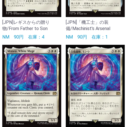
[JPN]レギスからの贈り
[JPN]「機工士」の装
物/From Father to Son
備/Machinist's Arsenal
NM
90円
在庫：4
NM
90円
在庫：1