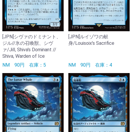
[JPN]シヴァのドミナント、
[JPN]ルイゾワの献
ジル//氷の召喚獣、シヴ
身/Louisoix's Sacrifice
ァ/Jill, Shiva's Dominant //
Shiva, Warden of Ice
NM
90円
在庫：5
NM
90円
在庫：4