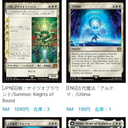
[ENG]古代魔法「アルテ
[JPN]召喚：ナイツオブラウ
マ」/Ultima
ンド/Summon: Knights of
Round
NM
190円
在庫：1
NM
1090円
在庫：3