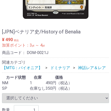
[JPN]ベナリア史/History of Benalia
¥ 490
税込
加算ポイント：
3
～
4
pt
pt
商品コード：
DOM-0021J
関連カテゴリ
【MTG：パイオニア】
ドミナリア
神話レア＆レア
カード状態
在庫
価格
NM
1
490円（税込）
SP
在庫なし
350円（税込）
数量