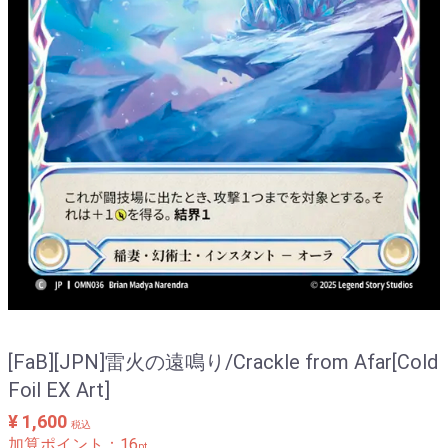
[FaB][JPN]雷火の遠鳴り/Crackle from Afar[Cold
Foil EX Art]
¥ 1,600
税込
加算ポイント：
16
pt