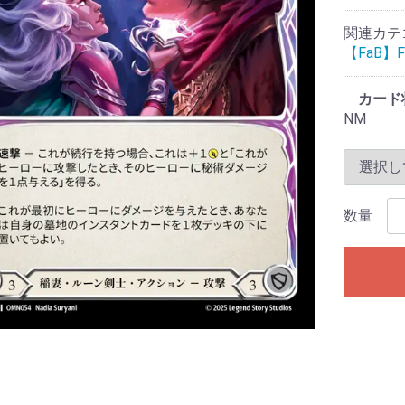
関連カテ
【FaB】Fl
カード
NM
数量