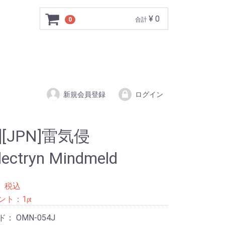
¥ 0
0
合計
新規会員登録
ログイン
B][JPN]雷気侵
ectryn Mindmeld
0
税込
ント：
1
pt
ド：
OMN-054J