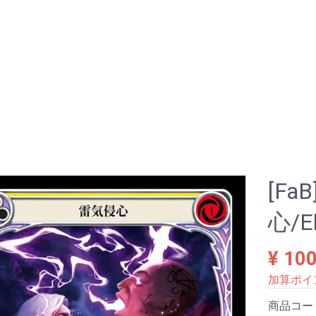
[Fa
心/El
¥ 10
加算ポイ
商品コー