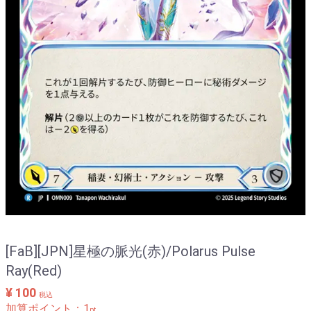
[FaB][JPN]星極の脈光(赤)/Polarus Pulse
Ray(Red)
¥ 100
税込
加算ポイント：
1
pt