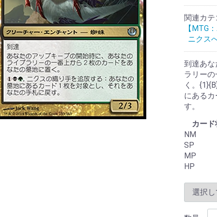
関連カテ
【MTG
ニクスへの旅
到達あな
ラリーの
く。{1}
にあるカ
す。
カード
NM
SP
MP
HP