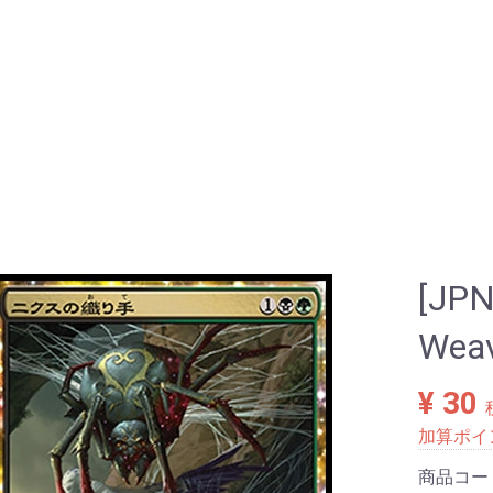
[J
Wea
¥ 30
加算ポイ
商品コー