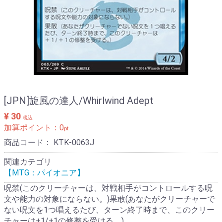
[JPN]旋風の達人/Whirlwind Adept
¥ 30
税込
加算ポイント：
0
pt
商品コード：
KTK-0063J
関連カテゴリ
【MTG：パイオニア】
呪禁(このクリーチャーは、対戦相手がコントロールする呪
文や能力の対象にならない。)果敢(あなたがクリーチャーで
ない呪文を1つ唱えるたび、ターン終了時まで、このクリー
チャーは+1/+1の修整を受ける。)