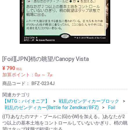
[Foil][JPN]梢の眺望/Canopy Vista
¥ 790
税込
加算ポイント：
0
～
7
pt
pt
商品コード：
BFZ-0234J
関連カテゴリ
【MTG：パイオニア】
戦乱のゼンディカーブロック
戦乱のゼンディカー(Battle for Zendikar/BFZ)
Foil
({T}:あなたのマナ・プールに{G}か{W}を加える。)あなたが2
つ以上の基本土地をコントロールしていないかぎり、梢の眺
望はタップ状態で戦場に出る。