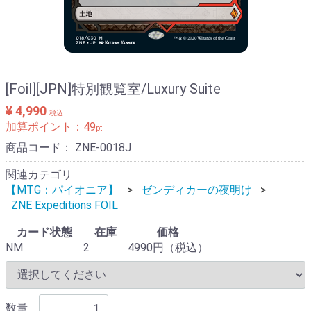
[Foil][JPN]特別観覧室/Luxury Suite
¥ 4,990
税込
加算ポイント：
49
pt
商品コード：
ZNE-0018J
関連カテゴリ
【MTG：パイオニア】
ゼンディカーの夜明け
ZNE Expeditions FOIL
カード状態
在庫
価格
NM
2
4990円（税込）
数量